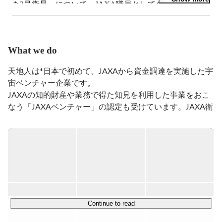
き2号衛星」について、JAXA職員として全開発工程を
担った地球観測衛星の専門家。NASAゴダード宇宙飛行
センター駐在を経験。大規模システムのプロジェクトマ
ネジメントを専門とする一方で、自ら開発した衛星を含
む様々な地球観測データを活用しつつ、ビジネスアイデ
What we do
アを創出する。天地人の共同創業者。

天地人は*日本で初めて、JAXAから資金調達を実施した宇
宙ベンチャー企業です。

JAXAの知的財産や業務で得た知見を利用した事業をおこ
なう「JAXAベンチャー」の認定も受けています。JAXA衛
星をはじめとする地球観測衛星等から得られる気象データ
や地形データ(宇宙ビッグデータ)を活用できるWebGISサ
ービス「天地人コンパス」を活用した事業開拓、ソリュー
ション提供を行っています。

＜＜製品/サービス＞＞

「天地人コンパス」をコア事業とし、様々な社会問題を解
決しています。

Continue to read