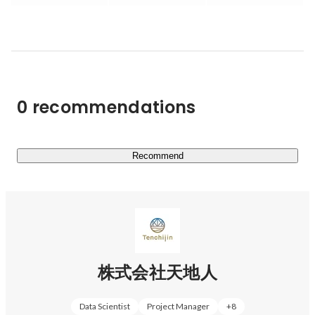
農業

・宇宙ビッグデータ米

インフラ

・漏水リスク業務管理システム「天地人コンパス 宇宙水
道局」

0 recommendations
再生可能エネルギー

・風力発電所の適地探し

Recommend
カーボンオフセット

・水田からのメタン排出量を推定

【天地人コンパス 】

宇宙から一歩先を行く

企業の意思決定を加速するデジタル地球儀

株式会社天地人
天地人コンパスは、JAXA衛星をはじめとする地球観測衛
Data Scientist
Project Manager
+
8
星等から得られる宇宙ビッグデータが活用できるWebGIS