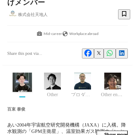
げメンバー
株式会社天地人
Mid-career
Workplace abroad
Share this post via...
Other
Other engineer
プロダクト開発部
百束 泰俊
あい2004年宇宙航空研究開発機構（JAXA）に入構。降
水観測の「GPM主衛星」、温室効果ガス観測の「いぶ
Show more