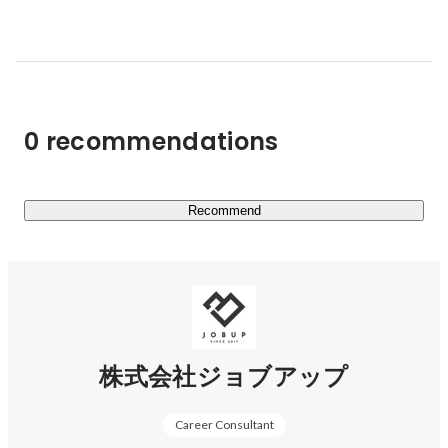
株式を一部買い取らせてもらいオーナー権を取得。

ています。

人材業界で新しい文化を作る事を決意し、挑戦する日々
を送る。

■主な取り組み

今やりたいことは店舗型人材サービスお仕事ハウスの店
舗展開と

・HR Agency（人材紹介）

HRブランディングサービスで企業様のブランディング
・HR BPO（業務委託派遣）

と採用を同時にすること！

0 recommendations
・HR CARE（介護）

趣味：ゴルフ・トライアスロン・子育て・ビジネスモデ
■主なサービス

ル研究・美味しいもの巡り！
・YORISOI CAREER

Recommend
第二新卒や若手に特化した就職・転職サービス。

キャリアの相談から入社後のフォローまで、求職者に寄り
添ったサポートをします。

https://yorisoi-career.com/
株式会社ジョブアップ
・JOBハイクラス

Career Consultant
ミドル・ハイクラス層に特化した転職サービス。
