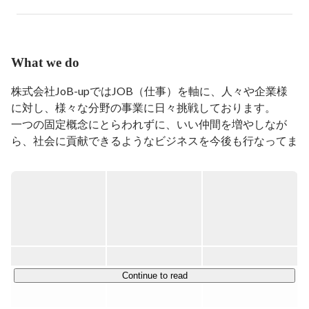
松山中学校・川越西高校でテニスをガムシャラに頑張
り、団体戦で関東３位を経験。

その後軟式テニスだとプロが無い事を悟り、アルバイト
に熱中する。

What we do
高校を卒業したあと、千葉県のガソリンスタンド会社に
就職する。

株式会社JoB-upではJOB（仕事）を軸に、人々や企業様
に対し、様々な分野の事業に日々挑戦しております。

2000年6月、先輩の誘いで当時設立1年半、売上1億円規
一つの固定概念にとらわれずに、いい仲間を増やしなが
模の株式会社ピーアップに入社。

ら、社会に貢献できるようなビジネスを今後も行なってま
19歳で入社し、通信業界でとにかくに働きまくり、

2004年25歳で最年少役員に就任する。

いります。

28歳で常務取締役・34歳で取締役副社長に就任。

2015年からは新規事業開発に着手し、教育事業・人材事
・JoB-upコーポレートサイト

業・経営コンサル事業・

https://job-up.work/
フィットネス事業・ベーカリー事業などに関わる。

【JOB-UPの取り組む3つの軸】

売上1億円の会社から売上約500億円規模の会社に成長す
る事を経験したあと、ふとNo2の自分の立場にリスクも
責任も無い事を痛感。

①HR connect（人と人を繋ぐ事業）

Continue to read
2019年5月同社を退任し、100%子会社であった株式会社
求職者の就職・転職のサポートや企業への人材紹介、訪問
JoB-UPをMBOという形で

介護など、HRを通じて人と人とを繋ぐ取り組みを行なっ