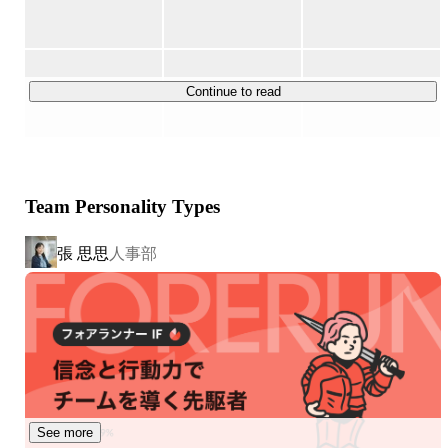
させました。

◆◇「Green Beans」について◇◆

Continue to read
Green Beansは、先進テクノロジーで運営する顧客フルフ
ィルメントセンター（CFC）からの宅配・配送サービスを
行うネット専用スーパー。

Team Personality Types
買い物や家事に費やす時間を節約できるだけでなく、
Green Beansの商品やサービスを通じて、お客さまが楽し
張 思思
人事部
く充実した時間を創り暮らしを変えていくブランドです。
See more