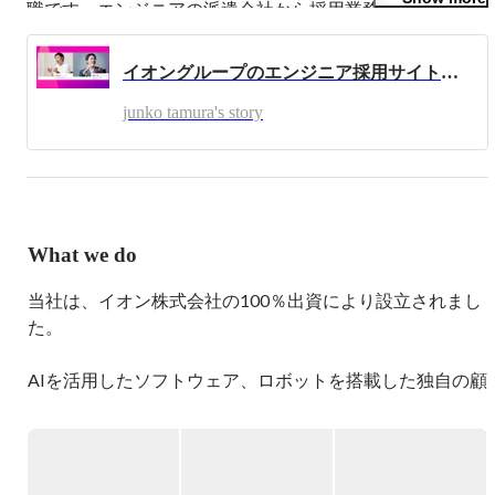
職です。エンジニアの派遣会社から採用業務に携わり、計
8年くらい採用を経験しています。

会社の「この人と働きたい！」という思いと、候補者の
イオングループのエンジニア採用サイトが公開されました！
「この会社で働きたい！」という思い、双方をマッチング
できることが採用業務の楽しみだと思っています。

junko tamura's story
週末はホットヨガでリフレッシュしています。

イオンネクストのビジネスに興味を持っていただき、とも
に成長できる方を求めています。ぜひ一度カジュアルにお
話しましょう！
What we do
当社は、イオン株式会社の100％出資により設立されまし
た。

AIを活用したソフトウェア、ロボットを搭載した独自の顧
客フルフィルメントセンター（CFC）、最適化されたラス
トワンマイルソリューション。

英国のOcado Solutions社の最新技術を活用したネット専
用スーパー”Green Beans” のサービスを2023年にスタート