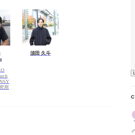
i
須田 久斗
o
RO
arch
SENSY
究所
C