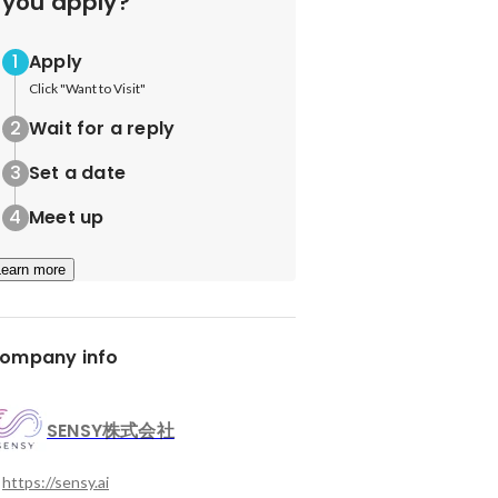
you apply?
Apply
Click "Want to Visit"
Wait for a reply
Set a date
Meet up
Learn more
ompany info
SENSY株式会社
https://sensy.ai