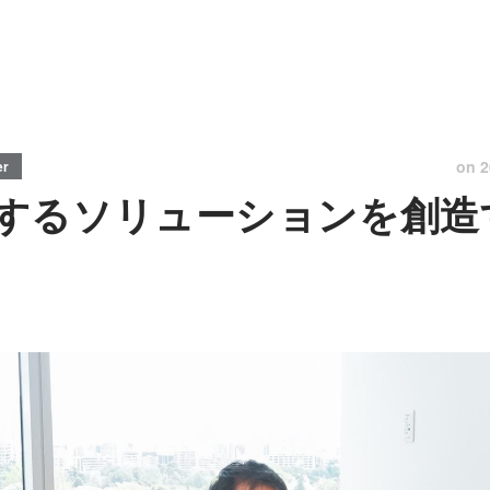
on
2
er
するソリューションを創造