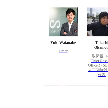
Yuki Watanabe
Takash
Okamot
Other
取締役C
(Chief Rese
Officer) / 
人工知能研
代表