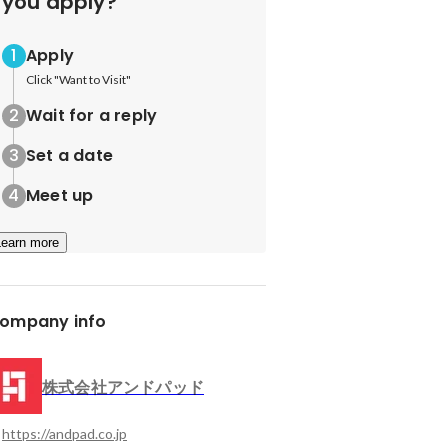
you apply?
Apply
Click "Want to Visit"
Wait for a reply
Set a date
Meet up
Learn more
ompany info
株式会社アンドパッド
https://andpad.co.jp