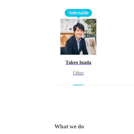
Selectable
Takeo Inada
Other
What we do