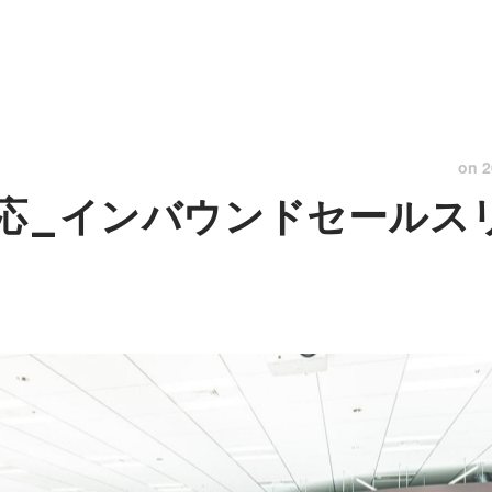
on
2
R対応_インバウンドセール