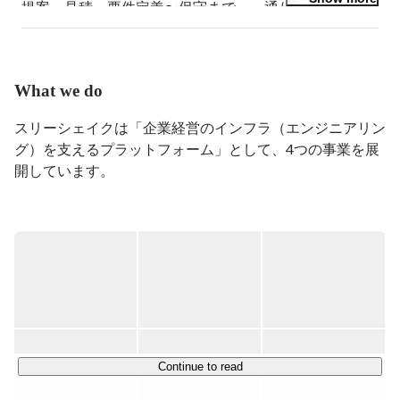
提案、見積、要件定義〜保守まで、一通りの流れを経
験。

これまで使ってきた主な言語はVB.net、Java、ABAP、
Python。

What we do
現在は自社プロダクトのプロダクトマネージャーに従
事。
スリーシェイクは「企業経営のインフラ（エンジニアリン
グ）を支えるプラットフォーム」として、4つの事業を展
開しています。

◆SRE技術支援サービス事業

弊社の主力事業であり、SRE(Site Reliability Engineering)の
導入・実践に向けた伴走型コンサルティングサービス。

金融、製造、小売、AI、メディアなど、技術力が求められ
る領域で、Google社の提唱するSREの考え方に基づき、ク
ラウドネイティブな技術導入、開発/運用プロセスの支援
をしています。

Continue to read
AWS, Google Cloud, Kubernetes, Observability, DBRE, 