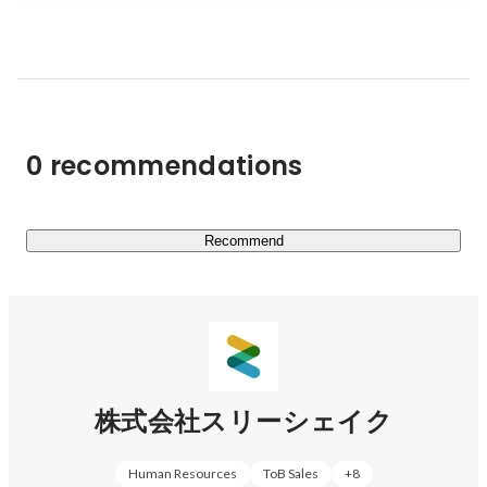
MLOpsなどの最新技術の知見を集約。文化も含めた「イ
ンフラ」を整備し、企業のSRE内製化をゴールとして活動
します。

「SREコンサルティング事業「Sreake」　
https://sreake.com/
」

0 recommendations
◆クラウド型データ連携プラットフォーム事業

クラウド型データ加工・連携プラットフォームです。

Recommend
デジタル化に伴うデータ活用、業務自動化ニーズに向け
て、データ活用/業務最適化の課題を非エンジニアでも使
いこなせるノーコード基盤で解決します。

「データ連携プラットフォーム事業「Reckoner」　
https://reckoner.io/
」

株式会社スリーシェイク
◆セキュリティ事業

Human Resources
ToB Sales
+
8