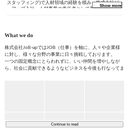
スタッフィング)で人材領域の経験を積み、株式会社ピ
Show more
ーアップ入社。人材事業の責任者として新規立ち上げを
行い、約2年後に分社化。

そのまま株式会社ジョブアップで事業拡大に向けて取り
組んでます。
What we do
株式会社JoB-upではJOB（仕事）を軸に、人々や企業様
に対し、様々な分野の事業に日々挑戦しております。

一つの固定概念にとらわれずに、いい仲間を増やしなが
ら、社会に貢献できるようなビジネスを今後も行なってま
いります。

■JoB-upコーポレートサイト

https://job-up.work/
【JOB-UPの取り組む3つの軸】

①HR connect（人と人を繋ぐ事業）

Continue to read