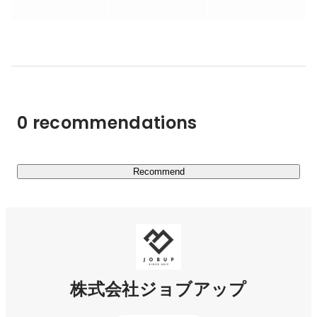
求職者の就職・転職のサポートや企業への人材紹介、訪問
介護など、HRを通じて人と人とを繋ぐ取り組みを行なっ
ています。

■主な取り組み

・HR Agency（人材紹介）

・HR BPO（業務委託派遣）

0 recommendations
・HR global（外国人人材）

■主なサービス

・YORISOI CAREER

Recommend
第二新卒や若手に特化した就職・転職サービス。

キャリアの相談から入社後のフォローまで、求職者に寄り
添ったサポートをします。

https://yorisoi-career.com/
株式会社ジョブアップ
・JOBハイクラス
