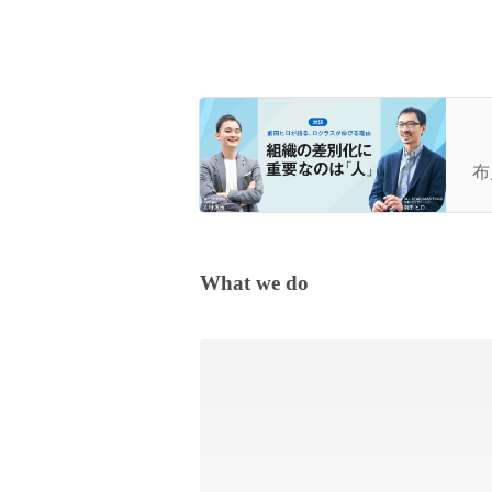
【
ラ
布川
What we do