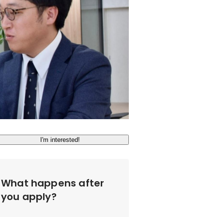
I'm interested!
What happens after
you apply?