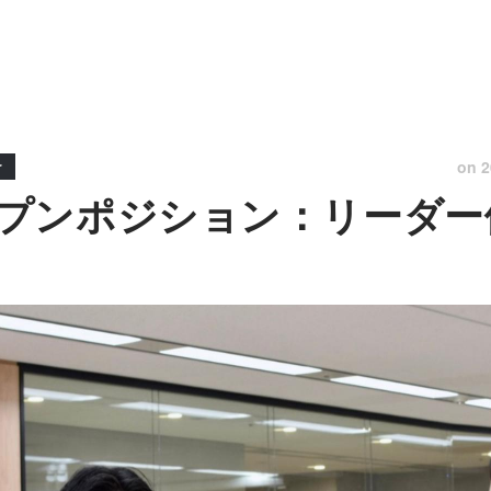
on
2
r
プンポジション：リーダー