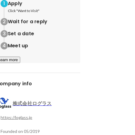
Apply
Click "Want to Visit"
Wait for a reply
Set a date
Meet up
Learn more
ompany info
株式会社ログラス
https://loglass.jp
Founded on 05/2019