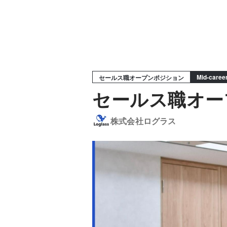
Mid-caree
セールス職オープンポジション
セールス職オー
株式会社ログラス