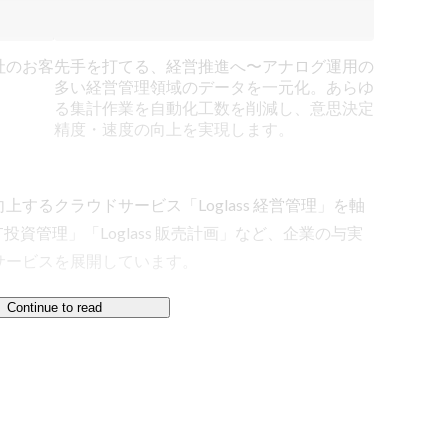
社のお客
先手を打てる、経営推進へ〜アナログ運用の
多い経営管理領域のデータを一元化。あらゆ
る集計作業を自動化工数を削減し、意思決定
精度・速度の向上を実現します。
するクラウドサービス「Loglass 経営管理」を軸
ss IT投資管理」「Loglass 販売計画」など、企業の与実
ービスを展開しています。

Continue to read