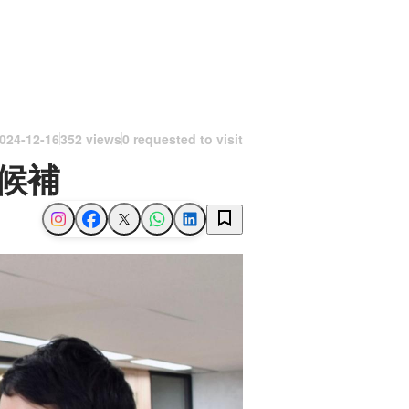
024-12-16
352 views
0 requested to visit
候補