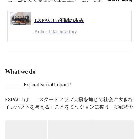
アップの資金調達を全力で支援しています。

資金調達方法はさまざまで、銀行などの金融機関やベン
EXPACT 5年間の歩み
チャーキャピタル、エンジェル投資家からの資金調達か
ら、補助金の申請まで幅広く対応しております。そし
Kohei Takachi's story
て、事業のフェーズごとに、最適な資金調達手法は変わ
ります。それぞれのスタートアップ企業の状況に合わせ
た具体的なアドバイスを提供します。

その他にも、私たちは外部CFOの役割も果たし、事業計
画の策定やピッチ資料の作成、補助金申請書の作成や補
What we do
助事業の実行支援を行なっております。

__________Expand Social Impact !

これまでに、私たちは資金調達支援総額で31億円を超え
る成功を収めてきました。これからも、我々EXPACTは
挑戦者たちが世界を動かす力となることを信じ、その一
EXPACTは、「スタートアップ支援を通じて社会に大きな
歩一歩を全力でサポートしてまいります。

インパクトを与える」ことをミッションに掲げ、挑戦者た
ちの最初の一歩から全力で伴走する存在です。私たちは一
何か具体的なご質問やご相談がありましたら、HPの
人でも多くの起業家を生み出し、その一歩が社会を変える
Chatbotよりお気軽にどうぞ。

大きな波紋となることを信じています。

https://note.com/kohei_takachi
