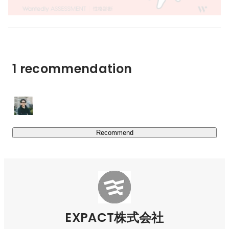
対し、EXPACTは銀行借入、ベンチャーキャピタルやエン
ジェル投資家からの資金調達、補助金獲得、クラウドファ
ンディング（IFO）など、企業フェーズに最適な調達手段
を提案し、企業がリスクをとって挑戦できる環境をサポー
トしています。

1 recommendation
◆人材・組織支援（HR）

ファイナンスの問題が解決した後、次に多く出てくるのが
人材の問題です。資金調達後に直面する「人材」の課題に
もワンストップで対応。創業初期の採用支援から、組織拡
Recommend
大時の人事制度構築、企業ブランディングまで一気通貫で
サポートし、人的リソース不足による成長停滞を防ぎま
す。

◆EXIT支援

近年は資金調達だけでなく、IPOやM&Aといった「出口
戦略」も重視。クライアントの事業戦略や成長フェーズに
EXPACT株式会社
応じて最適なEXIT戦略を提案し、内部統制や人事制度の