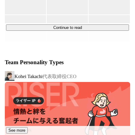
https://kohei-takachi.com/

【事業概要】

https://expact.jp/

EXPACTは、資金調達から採用、広報、EXIT（M&A・
IPO）支援まで、クライアント企業の成長フェーズに応じ
Continue to read
【経歴】

て実務レベルで手を動かすハンズオン型の伴走支援を提供
・法政⼤学経済学部経済学科卒

しています。単なるアドバイスに留まらず、クライアント
・静岡銀⾏（９年）を経て、有限責任監査法⼈トーマツ
静岡事務所へ⼊所

固有の課題に寄り添い、実践的かつ具体的なソリューショ
・トーマツベンチャーサポートと連携し、主にベンチャ
ンを共に実行することが強みです。

ー支援に従事資金
Team Personality Types
◆スタートアップ支援（Startup）

代表取締役CEO
Kohei Takachi
若い世代の起業家育成にも注力し、中高生向けの起業家教
育プログラムを新設。「TOMOL Project」「Next Startup 
Shizuoka」などを通じて、アントレプレナーシップ・起業
家マインドを育成し、将来的にメンターや投資家となる人
材を輩出するエコシステムの形成を目指しています。

◆資金調達支援（Financing）

ビジョンやアイディアは優れていても、ストーリーやプラ
See more
ンニングが伝わらず資金調達に苦戦する企業が多い現状に