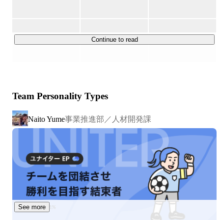
す。

・Webアプリケーション開発

・ECサイト構築

Continue to read
・営業支援システム

・Web販売管理システム

・モバイルコンテンツ配信システム

・電力、ガス、銀行、自治体向けシステム

Team Personality Types
・サーバー・ネットワーク構築

・クラウド環境構築

事業推進部／人材開発課
Naito Yume
・RPA開発

・ヘルプデスク、カスタマーサポート　など
See more