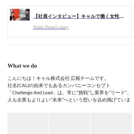
今はどんどん新しいことに挑戦できる環境なので、社会人
として厚みのある人材になれるよう日々邁進中です！！
【社員インタビュー】キャルで働く女性社員に取材！
Naito Yume's story
What we do
こんにちは！キャル株式会社 広報チームです。

社名(CAL)の由来でもあるカンパニーコンセプト
「Challenge And Lead」は、常に“挑戦”し業界を“リード”、
人も企業もよりよい“未来”へという想いを込め掲げていま
す。

民間企業4000社以上へ幅広い技術フィールドでのご支援
をはじめ、官公庁を中心とした受託開発を行っておりま