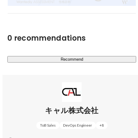
西川 由真
Other
0 recommendations
Recommend
キャル株式会社
ToB Sales
DevOps Engineer
+
8