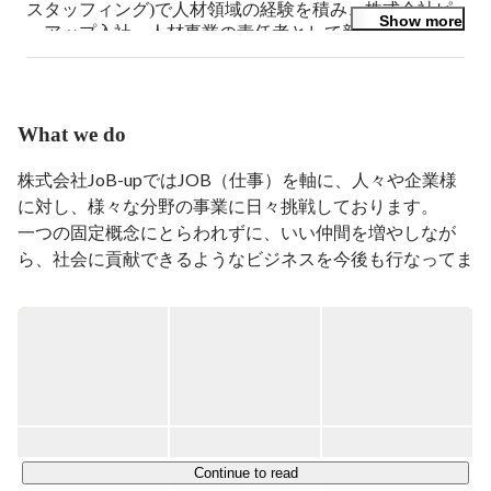
スタッフィング)で人材領域の経験を積み、株式会社ピ
Show more
ーアップ入社。人材事業の責任者として新規立ち上げを
行い、約2年後に分社化。

そのまま株式会社ジョブアップで事業拡大に向けて取り
組んでます。
What we do
株式会社JoB-upではJOB（仕事）を軸に、人々や企業様
に対し、様々な分野の事業に日々挑戦しております。

一つの固定概念にとらわれずに、いい仲間を増やしなが
ら、社会に貢献できるようなビジネスを今後も行なってま
いります。

■JoB-upコーポレートサイト

https://job-up.work/
【JOB-UPの取り組む3つの軸】

①HR connect（人と人を繋ぐ事業）

Continue to read