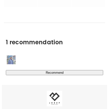
求職者の就職・転職のサポートや企業への人材紹介、訪問
介護など、HRを通じて人と人とを繋ぐ取り組みを行なっ
ています。

■主な取り組み

・HR Agency（人材紹介）

・HR BPO（業務委託派遣）

1 recommendation
・HR global（外国人人材）

■主なサービス

・YORISOI CAREER

第二新卒や若手に特化した就職・転職サービス。

キャリアの相談から入社後のフォローまで、求職者に寄り
Recommend
添ったサポートをします。

https://yorisoi-career.com/
・JOBハイクラス
