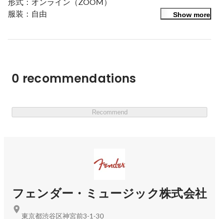
形式：オンライン（ZOOM）

服装：自由

Show more
申込期限：6月25日（木）18:00まで

＜当日お話する内容＞

-　歴史・事業について

-　強み・魅力について

0 recommendations
-     現在募集中のポジションについて

-　フェンダーが求める人物像について

Recommend
＜申し込み方法＞

「話を聞きに行きたい」ボタンよりお申込ください。

お申込みいただいた方には、別途参加用のURLをお送りい
たします。

企業情報・製品情報はこちら

採用サイト：
https://jp.fender.com/pages/careers-at-
フェンダー・ミュージック株式会社
fender-jp
ECサイト：
https://www.fender.com/ja-JP/start
東京都渋谷区神宮前3-1-30