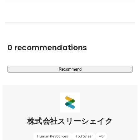
MLOpsなどの最新技術の知見を集約。文化も含めた「イ
ンフラ」を整備し、企業のSRE内製化をゴールとして活動
します。

「SREコンサルティング事業「Sreake」　
https://sreake.com/
」

0 recommendations
◆クラウド型データ連携プラットフォーム事業

クラウド型データ加工・連携プラットフォームです。

Recommend
デジタル化に伴うデータ活用、業務自動化ニーズに向け
て、データ活用/業務最適化の課題を非エンジニアでも使
いこなせるノーコード基盤で解決します。

「データ連携プラットフォーム事業「Reckoner」　
https://reckoner.io/
」

株式会社スリーシェイク
◆セキュリティ事業

Human Resources
ToB Sales
+
8