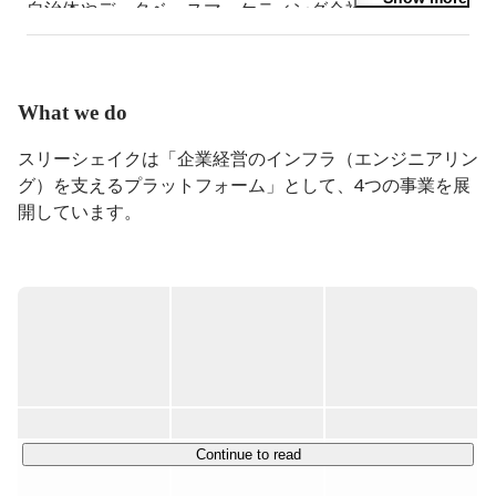
自治体やデータベースマーケティング会社でのインフラ
設計/構築/運用を主に経験し、

2018年10月に3-ShakeにJoin。

3-Shake Join後はAWSやGCPでの、クラウドアーキテク
トや構築、Kubernetes/Istioでのコンテナ運用などを担
What we do
当。
スリーシェイクは「企業経営のインフラ（エンジニアリン
グ）を支えるプラットフォーム」として、4つの事業を展
開しています。

◆SRE技術支援サービス事業

弊社の主力事業であり、SRE(Site Reliability Engineering)の
導入・実践に向けた伴走型コンサルティングサービス。

金融、製造、小売、AI、メディアなど、技術力が求められ
る領域で、Google社の提唱するSREの考え方に基づき、ク
ラウドネイティブな技術導入、開発/運用プロセスの支援
をしています。

Continue to read
AWS, Google Cloud, Kubernetes, Observability, DBRE, 