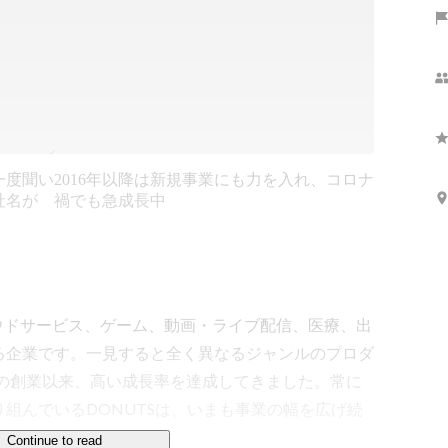
一度聞い
2016年以降は新規事業にも力を入れ、コロナ
社名が
禍でも急成長中
クラウドサービス、ゲーム、動画・ライブ配信、医療、出
る企業です。一見すると全く異なるジャンルのプロダ
年の創業以来、高い成長率を達成してきました。常に
組んでいるDONUTSは、いまも事業の幅を広げ続
Continue to read