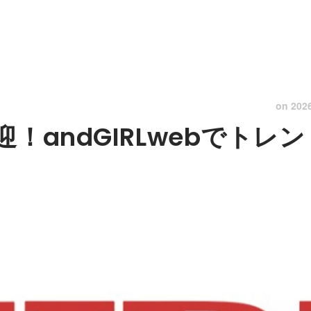
on
202
迎！andGIRLwebでト