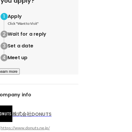
you apply?
Apply
Click "Want to Visit"
Wait for a reply
Set a date
Meet up
Learn more
ompany info
株式会社DONUTS
https://www.donuts.ne.jp/