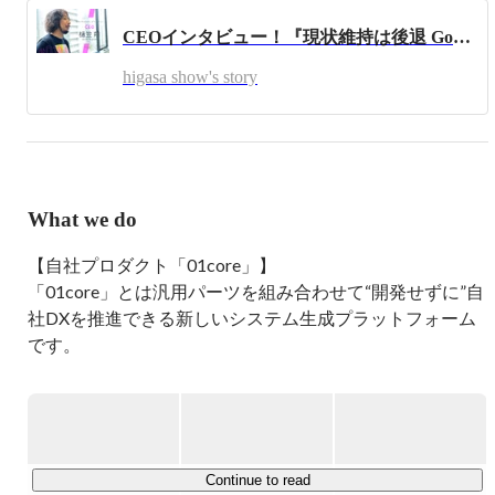
動し没頭。

CEOインタビュー！『現状維持は後退 Go ahead !!』- CEO 樋笠 翔
もともと写真撮れないのに、デジタル一眼レフなら綺麗に
撮れることに感動し没頭。

higasa show's story
もともとサイト作成の知識が無いのに、HTMLでソース書
いてみてブラウザで確認、感動して没頭。

もともとFlashの意味も分からないのに、作ってみて実際に
動き始めた時に感動して没頭。

もともとギターすら分からなかったのに、押さえて弾いて
みたら音が鳴ることに感動し没頭。

What we do
感動から一歩踏み出した結果、全てが繋がっていることに
感謝です。

【自社プロダクト「01core」】

「01core」とは汎用パーツを組み合わせて“開発せずに”自
その後クライアントさまの広告を納品する時、同じデータ
社DXを推進できる新しいシステム生成プラットフォーム
なのに印刷の仕上がりが違う。なぜ？

そのなぜ？がどんどん大きくなり、プリントパックに入
です。

社。

印刷業の理解と極限まで効率化するオペレーション、チー
例えばWEBサイトの場合、ブログ記事管理・問い合わせ
ムマネジメントを学びました。

フォーム管理・コンテンツ管理など、複数のパーツを使用
します。販売管理システムでは、商品管理・売上管理・見
その後、友人からお誘いを頂き、医療法人グループのデザ
積管理・請求管理・顧客管理などを組み合わせて使用しま
イン・WEB部門の立ち上げに参画させて頂きました。

Continue to read