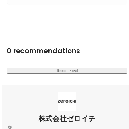
ひたすら広告作成とWebサイト・システム立ち上げ、グル
す。

ープ一元化の為のシステム入れ替えに奔走。

20社からなるグループを横断的に動く術とプロジェクトを
これらの機能を独立したパーツとして開発し、自由に組み
牽引する術を学びました。

合わせられる仕組みを実現することで、柔軟かつ効率的な
WEBシステムの構築を可能にしました。

その頃、前職代表よりお声がかかり、株式会社IROYAに
新しいシステム生成の仕組みにより、開発の手間やコスト
Co-Founderとして参画。

セレクトショップ【IROZA】及び、オムニチャネルECプ
を削減しながら、より柔軟なシステム構築が可能になりま
0 recommendations
ラットフォーム【monopos】の企画・要件定義～開発・運
す。

用まで携わりました。

その他、会社の創業～資金調達・アライアンス・コーポレ
ート全般運営・店舗、倉庫、サポートセンター、ささげレ
【受託開発 フルオーダーメイドのクライアントワーク】

Recommend
ーンの設計・構築・運用など、会社運営のほとんど全てを
「01core」の開発と並行して、有名企業・官公庁・大学
経験することが出来ました。

などの固有の課題に対応する受託開発も数多く手がけてい
GOOD DESIGN 賞　受賞

Red Herring Asia Top 100 Winners　受賞

ます。こうした高度で多様な案件を通じて得られる知見
は、「01core」のパーツ設計や機能拡張にも活かされて
その後、弊社東雲と株式会社ゼロイチを創業。

います。

「共創共栄を実現する」を胸に、自社プロダクト
「01core」の開発・活用に勤しんでいます。

株式会社ゼロイチ
■ ECマーケティングソリューション事例

創業時より携わった数々の案件を通じ、DX市場は急速に
大手アパレルブランドのD2Cサイト開発

進化し、多くの企業が変革を求めている一方で、従来の