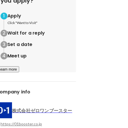
you apply?
Apply
Click "Want to Visit"
Wait for a reply
Set a date
Meet up
Learn more
ompany info
株式会社ゼロワンブースター
https://01booster.co.jp