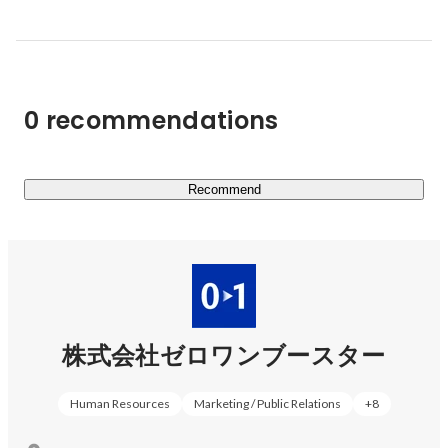
開しています。

▼事業拡大中！

　その他VCの設立（ベンチャー投資）や大企業向けベン
0 recommendations
チャー留学などの事業も行うなど、事業領域の拡大をして
います。 

◎01Boosterが国内外スタートアップ投資に向けた１号フ
Recommend
ァンドを組成

https://prtimes.jp/main/html/rd/p/000000465.000016550.ht
ml
◎ゼロワンブースターがスタートアップスタジオ 
「01Booster Studio」 を新設

株式会社ゼロワンブースター
https://prtimes.jp/main/html/rd/p/000000455.000016550.ht
Human Resources
Marketing / Public Relations
+
8
ml