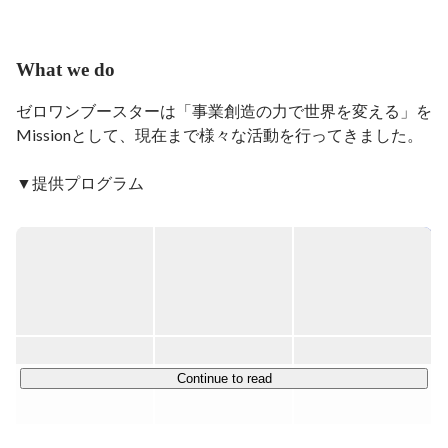
その後、会員組織の立ち上げや組織運営のサポート等を
行う会社にて、富裕層向けのイベントや優待開発の企
画・実施や、製作物のディレクション等を担当。
What we do
ゼロワンブースターは「事業創造の力で世界を変える」を
Missionとして、現在まで様々な活動を行ってきました。

▼提供プログラム

・大企業の社内新規事業創出支援

・起業家および社内事業開発担当者の育成プログラム

・行政案件/大手民間案件のアクセラレータープログラム
の運営

（民間大手企業/行政とベンチャー/スタートアップをおつ
なぎし、相互に足りない部分を補い合うことで、事業の成
長を加速させる）

・スタートアップ投資

Continue to read
・インキュベーション施設（SAAI）の運営：
https://yurakucho-saai.com/2023/
など、「新規事業の創出支援」を軸にさまざまな事業を展