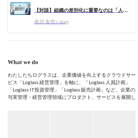
て参画し、IR・投資・経営管理等を中心に業務を行い、東
【対談】組織の差別化に重要なのは「人」 ──ログラス代表布川友也×前田ヒロ
証一部への市場変更を経験。

2019年5月に株式会社ログラスを創業、代表取締役に就
布川 友也's story
任。
What we do
わたしたちログラスは、企業価値を向上するクラウドサー
ビス「Loglass 経営管理」を軸に、「Loglass 人員計画」
「Loglass IT投資管理」「Loglass 販売計画」など、企業の
与実管理・経営管理領域にプロダクト、サービスを展開し
ています。
