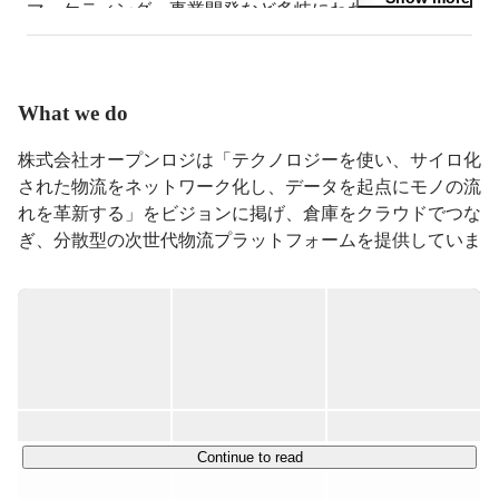
マーケティング、事業開発など多岐にわたる領域を担当
し、成長に貢献。レガシーな物流領域をもっとオープン
に革新したいという思いから2013年12月株式会社オープ
ンロジを設立。TechCrunchTokyo2014審査員特別賞（準
優勝）受賞、InfinityVenturesSumitLounchPad2014Fall第6
What we do
位。これまで累計65億円の資金調達を実施。
株式会社オープンロジは「テクノロジーを使い、サイロ化
された物流をネットワーク化し、データを起点にモノの流
れを革新する」をビジョンに掲げ、倉庫をクラウドでつな
ぎ、分散型の次世代物流プラットフォームを提供していま
す。企業やEC事業者が物流業務をシンプルに管理・委託
できる仕組みを提供し、在庫管理・出荷・配送などを一気
通貫で最適化するクラウド物流サービスを展開していま
す。

■参考記事はこちら！

「モノの流れ」で経済を停滞させないために。業界の“最
Continue to read
https://youtrust.jp/studio/articles/openlogi