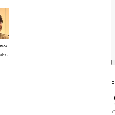
zuki
alyst
C