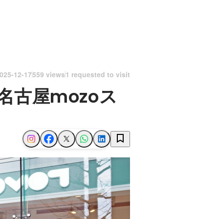
025-12-17
559 views
1 requested to visit
古屋mozoス