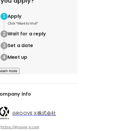
you apply?
Apply
Click "Want to Visit"
Wait for a reply
Set a date
Meet up
Learn more
ompany info
GROOVE X株式会社
https://groove-x.com