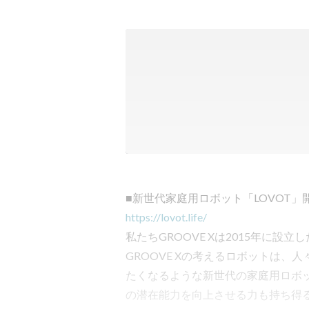
https://lovot.life/
私たちGROOVE Xは2015年に設立
GROOVE Xの考えるロボットは
たくなるような新世代の家庭用ロボ
の潜在能力を向上させる力も持ち得る