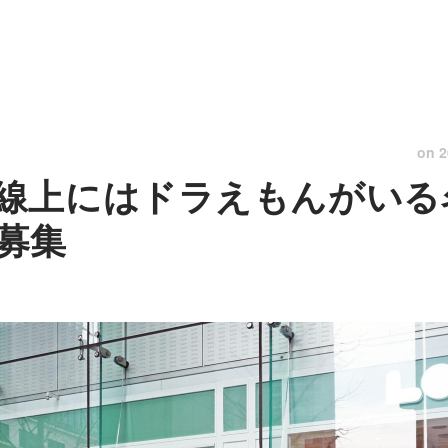
on
2
線上にはドラえもんがいる名
募集