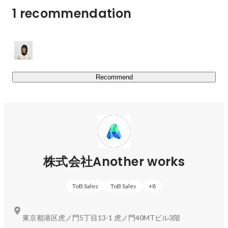
ゆる行政課題を解決することができます。

1 recommendation
日本全国の250自治体（2025年9月30日時点）に複業クラ
ウドを導入頂いており、これは導入数、複業人材の登用
数、プロジェクト組成数において日本一の実績を誇ってい
ます。

Recommend
▼プロウィズ - 大手企業様×正社員／複業人材

▍Another worksの特徴

￣￣￣￣￣￣￣￣￣￣￣￣

◎社員について

年代：20代が中心　平均年齢：28歳　社員数：60名　男
女比：6：4

株式会社Another works
◎社員出身企業

ビズリーチ / パソナ / ベネフィット・ワン / レバレジーズ / 
ToB Sales
ToB Sales
+
8
ネオキャリア / マイナビ / ディップ /  etc 
東京都港区虎ノ門5丁目13-1 虎ノ門40MTビル3階