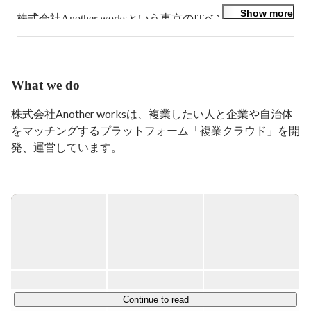
Show more
株式会社Another worksという東京のITベンチャー企業で
社長秘書を担当しています！

弊社は「挑戦するすべての人の機会を最大化する」をビ
ジョンに掲げ、複業という新しい働き方を推進する企業
です。

What we do
母親の影響で秘書を志し、大学1年生の頃からインター
株式会社Another worksは、複業したい人と企業や自治体
ンをスタート。Another works代表の大林さんと出会い、
をマッチングするプラットフォーム「複業クラウド」を開
社長秘書として新卒入社しました。

発、運営しています。

神奈川県横浜市生まれ、大学は立教大学に通い、英米文
学を専修していました。昔から英語が好きで、関心のあ
▍複業クラウドの特徴

る英米文学を選択。文学を通じてリベラルアーツ、答え
￣￣￣￣￣￣￣￣￣￣￣￣

のないものに対して問う力を学ぶことができました。

◎創業以来変わらない想いとプロダクト

2019年の創業以来一貫して『複業クラウド』を提供して
陸上、テニス、クラシックバレエなど運動好き、今でも
時々リフレッシュがてらランニングをしたりしていま
おり、事業ピポットすることなくご利用企業／個人双方に
す！
とって良いプロダクトを開発し続けています。現在は10
万名（2025年5月31日時点）にご利用いただき、導入企業
も2,500社（2025年6月30日時点）を超える急成長を遂げ
Continue to read