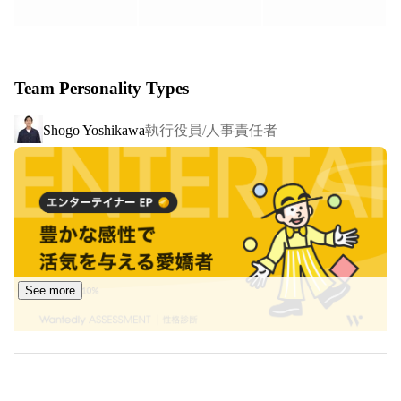
ています。

◎手数料や中間マージンが無料

人材業界の常識を覆す。通常であれば紹介手数料50万
Team Personality Types
円〜100万円や、中間マージン30〜50%が発生する中、企
業と個人が直接契約ができるサービスを提供しています。
執行役員/人事責任者
Shogo Yoshikawa
専属のカスタマーサクセスが採用成功に向けて伴走するこ
とで、複業人材の採用成功率は90％以上(2025年10月31日
時点)です。

◎新規事業展開

複業の社会実装の実現に向けて、複業クラウドを軸にした
関連する新規事業を展開しています。

See more
▼複業クラウドfor Public

優秀な複業人材が自治体職員とともに行政課題解決に取り
組み、地方創生の実現を目指すプロジェクトを全国各地で
行なっています。専門性の高い知見を備えた複業人材を活
用することで、DXの推進計画や広報戦略の立案などあら