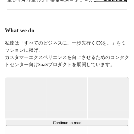
モビルスはモバイル世界でのコミュニケーションの第一
人者を目指して走っています。

IoTからAIまでを含めた領域でのソリューション提供を
目指します。

What we do
私はもともとは新卒でソニーに就職して、ずっと中南米
諸国の営業マーケティング担当をしていました。パナマ
私達は「すべてのビジネスに、一歩先行くCXを。」をミ
やメキシコと言った国に若いころから駐在員として赴任
ッションに掲げ、

して、中規模組織のマネージメント経験を積んできまし
カスタマーエクスペリエンスを向上させるためのコンタク
た。ラテンな人たちと一緒に目標に向かって走る事で、
チームをマネージする事の喜びを知りました。とにかく
トセンター向けSaaSプロダクトを展開しています。

明るく、元気に、真剣に目標に向かって頑張る。大事な
ことは結果だけでは無く、そのプロセスであるという事
大手企業を中心に500社以上の導入実績を誇り、7年連続
を信念にしています。

チャットボット市場売上No1※を獲得するなど、

お客様からの高い評価を裏付けに業界内で高いポジション
入社9年目に、学生時代から決めていたMBA（米国）に
を確立しています。

留学をしました。今ではすっかり学んだことは忘れてし
まいましたが、その時培った人との繋がりと、膨大な量
の知識の引き出し（中身は忘れましたが）を得て来たつ
チャットから電話までサポート領域を広くカバーするソリ
もりです。目線を高く、目標を高く、自分を律するとい
ューション提供を強みとして、

Continue to read
う事を学びました。

その中で蓄積した現場の運用ノウハウや膨大なデータをも