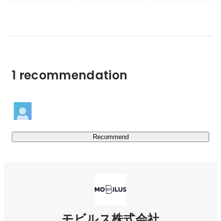
とに、独自のサポートテクノロジーを開発。

MBA卒業後にソニーを卒業して投資会社、コンサルテ
ィング企業を経てモビルスの経営に携わっています。モ
ビルスはまさにこれからの会社です。今年の3月に最初
2023年11月には自然言語処理を取り入れたオペレーショ
の外部からの資金調達を行い、成長に向けての原資を得
ン支援AI「MooA®」の提供を開始しました。

ました。　社員もこの1年でほぼ倍に増えました。40人
最新技術を取り入れたソリューション提供で、顧客サポー
いる社員のうち、そのほとんどがエンジニアの方です。
ト領域の進化を支援しています。

しかも、日本人の割合は4分の1以下。ベトナムの方、ポ
1 recommendation
ルトガルの方、入り乱れてのチームです。エンジニアが
その能力をいかんなく発揮し、新しい価値提案をその技
https://mobilus.co.jp/solution
術力で実現していく。昔ソニーが掲げた”愉快なる理想
工場の建設”をソフトウェアエンジニアの世界で実現し
たいと思っています。

■CX-Branding Tech Lab＼お客様事例やソリューション活
Recommend
自分の仕事に誇りを持ち、目標に向かって真剣に仕事に
https://mobilus.co.jp/lab/
取り組む素敵な仲間に恵まれた会社であると自負してい
ます。たまに熱くなって、議論が白熱する事もあります
が、気持ちの悪い人は一人もいないと約束します。自分
の技術力や経験を生かして、新しい価値を一緒に実現し
たいと思って頂ける方には是非応募頂きたいです。
モビルス株式会社