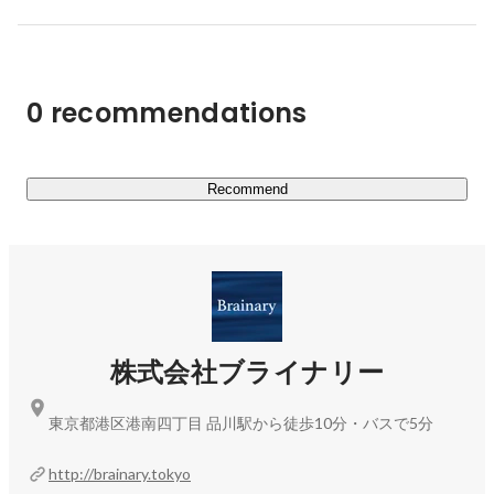
ます。

テクノロジーやプラットフォームの台頭、検索ツール、デ
バイス、サイトの仕様など、予想外の新しい課題が続々と
0 recommendations
世に放たれ、コンテンツ戦略はかつてないほど複雑な構造
になっています。もはやWebマーケティングは、もはや
オプションではなく、新規事業・商材企画段階から注力す
るべき分野だと考えています。

Recommend
＊＊＊

…と、難しい書き方をしましたが商品企画からその製造、
D2Cサービスの準備、ローンチ後の広告運用など一通り全
てを実施する会社です。スタートアップで世の中を変えた
株式会社ブライナリー
いという意思を持つクライアントも多く抱えており、その
ミッションを伴走して成功に導くお手伝いをしています。

東京都港区港南四丁目 品川駅から徒歩10分・バスで5分
大小問わず様々な業種・業態のクライアント様を抱えてお
http://brainary.tokyo
り、幅広い業界の知見が得られるのも弊社の特徴です。そ