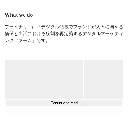
What we do
ブライナリ―は『デジタル領域でブランドが人々に与える
価値と生活における役割を再定義するデジタルマーケティ
ングファーム』です。

クライアントのビジネス成長のために、ひいてはその先の
生活者の豊かな生活のために、トレンドとファクトの両軸
を大切にした、D2C及び健康機能食品分野における商品設
計・Webマーケティング戦略・広告運用の3軸を主に事業
を展開しています。

この３つの事業は一見別領域に見えますが、商品の企画か
ら納品、商品を拡散するための広告運用・マーケティング
Continue to read
戦略立案まで、クライアントに伴走しトータルでサポート
することで、それぞれがシナジーを生み、事業をより洗練
されたものに、より大きなものに拡張していくことができ