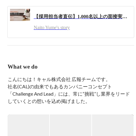
今はどんどん新しいことに挑戦できる環境なので、社会人
として厚みのある人材になれるよう日々邁進中です！！
【採用担当者直伝】1,000名以上の面接実績から教える転職活動のコツ！
Naito Yume's story
What we do
こんにちは！キャル株式会社 広報チームです。

社名(CAL)の由来でもあるカンパニーコンセプト
「Challenge And Lead」には、常に“挑戦”し業界をリード
していくとの想いを込め掲げました。

官公庁を中心とした受託開発をはじめ、民間企業において
も3000社以上と幅広い技術フィールドで、ご支援を続け
ております。
