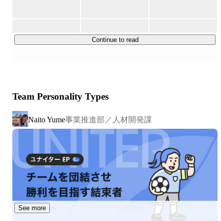
・Webアプリケーション開発

・ECサイト構築

・営業支援システム

Continue to read
・Web販売管理システム

・モバイルコンテンツ配信システム

・電力、ガス、銀行、自治体向けシステム

・サーバー・ネットワーク構築

Team Personality Types
・クラウド環境構築

・RPA開発

事業推進部／人材開発課
Naito Yume
・ヘルプデスク、カスタマーサポート　などなど
See more