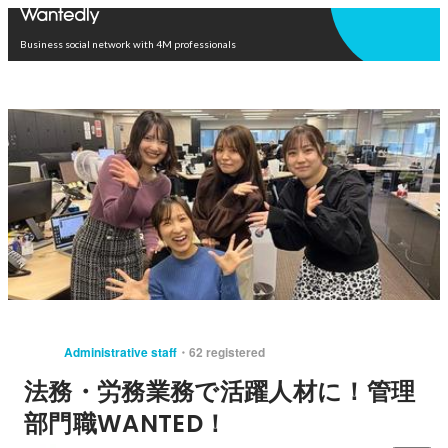
Open in app
Business social network with 4M professionals
Administrative staff
62 registered
法務・労務業務で活躍人材に！管理
部門職WANTED！