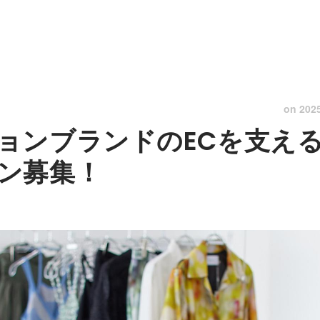
on
202
ョンブランドのECを支え
ン募集！