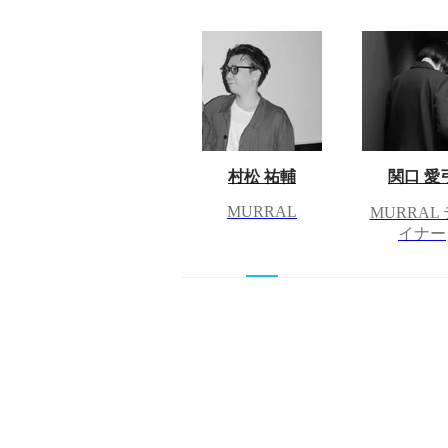
村松 祐輔
関口 愛
MURRAL
MURRAL
イナー