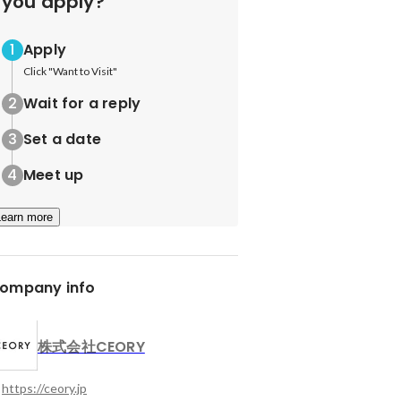
you apply?
Apply
Click "Want to Visit"
Wait for a reply
Set a date
Meet up
Learn more
ompany info
株式会社CEORY
https://ceory.jp