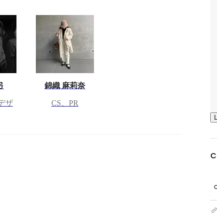
弓
錦織 麻莉奈
 デザ
CS、PR
C