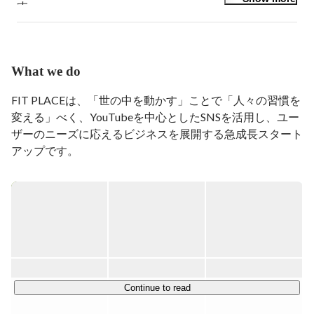
す。

【各SNSについて】

・Youtubeチャンネル登録者数：110万人

・instagram フォロワー：約23万人

What we do
・X（旧：Twitter）フォロワー：約16万人

FIT PLACEは、「世の中を動かす」ことで「人々の習慣を
ぜひ皆様とお会いできることを楽しみにしております。
変える」べく、YouTubeを中心としたSNSを活用し、ユー
ザーのニーズに応えるビジネスを展開する急成長スタート
アップです。

代表・山澤礼明のSNS総フォロワー数は100万人超。その
インフルエンス力を最大限に活かし、フィットネスジム
「FIT PLACE24」をオープンからわずか2年で120店舗以
上に成長させました。

しかし、FIT PLACEが目指すのはフィットネス市場に留ま
ることではありません。SD事業、アプリ開発事業、DtoC
Continue to read
事業（スポーツアパレル、サプリメント）などを横断的に