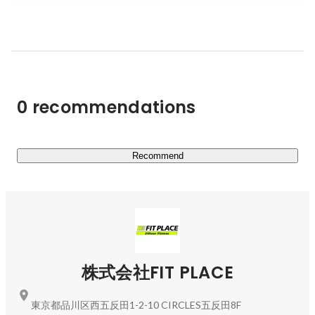
統合し、あらゆる市場での競争優位性を構築しています。

■ストアデベロップメント（SD）事業

店舗拡大に加え、DX化を推進し、店舗運営の効率化と顧
客満足度向上を実現します。

0 recommendations
■アプリ事業

ユーザーエクスペリエンスを重視した独自のサービスを提
供し、フィットネスライフの新しい形を創出します。

Recommend
■DtoC事業

・「高品質×リーズナブル」を追求したスポーツアパレル
ブランド「EVANE（エバン）」

・Amazonランキング1位を獲得したプロテインやEAAを
展開する「REYS（レイズ）」（グループ企業）

株式会社FIT PLACE
■SNS及びYoutubeチャンネルの運営・運用

代表・山澤礼明Youtubeチャンネルは登録者100万人を超
東京都品川区西五反田1-2-10 CIRCLES五反田8F
え、今なお成長を続けています。
