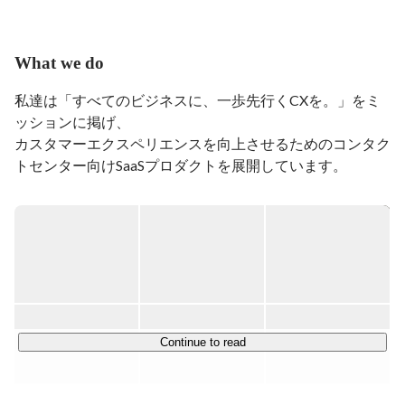
IoTからAIまでを含めた領域でのソリューション提供を
目指します。

What we do
私はもともとは新卒でソニーに就職して、ずっと中南米
諸国の営業マーケティング担当をしていました。パナマ
私達は「すべてのビジネスに、一歩先行くCXを。」をミ
やメキシコと言った国に若いころから駐在員として赴任
ッションに掲げ、

して、中規模組織のマネージメント経験を積んできまし
カスタマーエクスペリエンスを向上させるためのコンタク
た。ラテンな人たちと一緒に目標に向かって走る事で、
チームをマネージする事の喜びを知りました。とにかく
トセンター向けSaaSプロダクトを展開しています。

明るく、元気に、真剣に目標に向かって頑張る。大事な
ことは結果だけでは無く、そのプロセスであるという事
大手企業を中心に500社以上の導入実績を誇り、7年連続
を信念にしています。

チャットボット市場売上No1※を獲得するなど、

お客様からの高い評価を裏付けに業界内で高いポジション
入社9年目に、学生時代から決めていたMBA（米国）に
を確立しています。

留学をしました。今ではすっかり学んだことは忘れてし
まいましたが、その時培った人との繋がりと、膨大な量
の知識の引き出し（中身は忘れましたが）を得て来たつ
チャットから電話までサポート領域を広くカバーするソリ
もりです。目線を高く、目標を高く、自分を律するとい
ューション提供を強みとして、

Continue to read
う事を学びました。

その中で蓄積した現場の運用ノウハウや膨大なデータをも
とに、独自のサポートテクノロジーを開発。

MBA卒業後にソニーを卒業して投資会社、コンサルテ
ィング企業を経てモビルスの経営に携わっています。モ