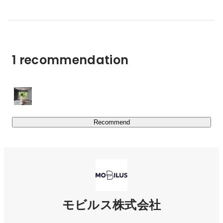
ビルスはまさにこれからの会社です。今年の3月に最初
2023年11月には自然言語処理を取り入れたオペレーショ
の外部からの資金調達を行い、成長に向けての原資を得
ン支援AI「MooA®」の提供を開始しました。

ました。　社員もこの1年でほぼ倍に増えました。40人
最新技術を取り入れたソリューション提供で、顧客サポー
いる社員のうち、そのほとんどがエンジニアの方です。
ト領域の進化を支援しています。

しかも、日本人の割合は4分の1以下。ベトナムの方、ポ
1 recommendation
ルトガルの方、入り乱れてのチームです。エンジニアが
その能力をいかんなく発揮し、新しい価値提案をその技
https://mobilus.co.jp/solution
術力で実現していく。昔ソニーが掲げた”愉快なる理想
工場の建設”をソフトウェアエンジニアの世界で実現し
たいと思っています。

■CX-Branding Tech Lab＼お客様事例やソリューション活
Recommend
自分の仕事に誇りを持ち、目標に向かって真剣に仕事に
https://mobilus.co.jp/lab/
取り組む素敵な仲間に恵まれた会社であると自負してい
ます。たまに熱くなって、議論が白熱する事もあります
が、気持ちの悪い人は一人もいないと約束します。自分
の技術力や経験を生かして、新しい価値を一緒に実現し
たいと思って頂ける方には是非応募頂きたいです。
モビルス株式会社