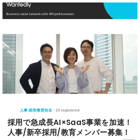
Open in app
Business social network with 4M professionals
人事 採用/教育担当
24 registered
採用で急成長AI×SaaS事業を加速！
人事/新卒採用/教育メンバー募集！