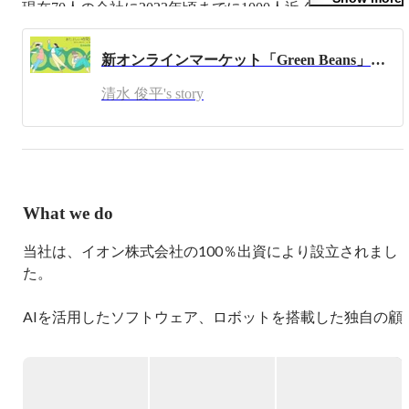
現在70人の会社に2023年頃までに1000人近く採用を進める
のがお仕事です。

日本初の新規事業を一緒に楽しんで進めていけるメンバー
新オンラインマーケット「Green Beans」いよいよサービス開始！！
清水 俊平's story
What we do
当社は、イオン株式会社の100％出資により設立されまし
た。

AIを活用したソフトウェア、ロボットを搭載した独自の顧
客フルフィルメントセンター（CFC）、最適化されたラス
トワンマイルソリューション。

英国のOcado Solutions社の最新技術を活用したネット専
用スーパー”Green Beans” のサービスを2023年にスタート