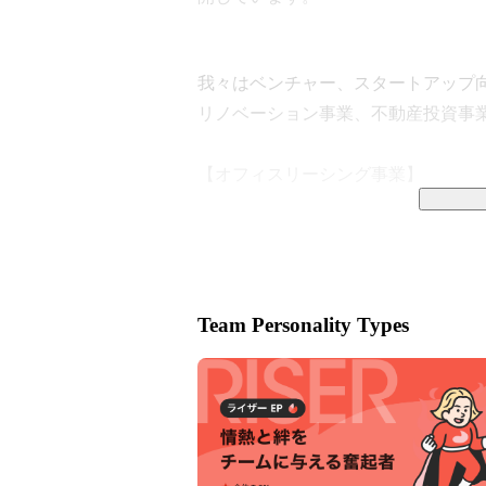
我々はベンチャー、スタートアップ
リノベーション事業、不動産投資事業
【オフィスリーシング事業】

SOHOとして利用できるデザイナー
ています。

Team Personality Types
起業家・ベンチャー経営者をターゲ
ています。

月間30万PVを超え、多くのユーザ
http://www.soho-tokyo.com