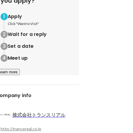
you apply?
Apply
Click "Want to Visit"
Wait for a reply
Set a date
Meet up
Learn more
ompany info
株式会社トランスリアル
http://trancereal.co.jp