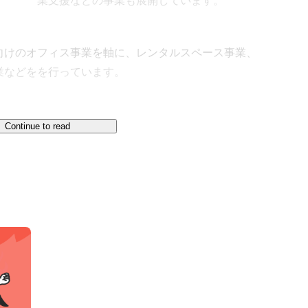
業支援などの事業も展開しています。
向けのオフィス事業を軸に、レンタルスペース事業、
などをを行っています。

Continue to read
ズ物件を主に扱う、賃貸情報Webメディアを運営し
ットとし、新たなビジネスをオフィスからサポートし
ーから日々問い合わせをいただいております。
