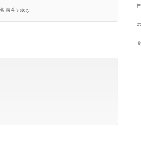
員、リクルートを経て、、、代表取締役新名海斗
 海斗's story
創業ストーリー