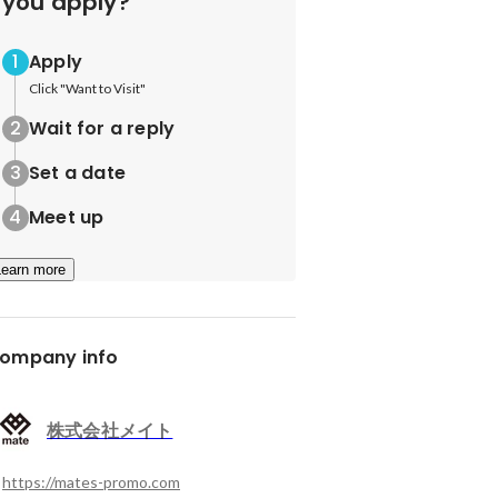
you apply?
Apply
Click "Want to Visit"
Wait for a reply
Set a date
Meet up
Learn more
ompany info
株式会社メイト
https://mates-promo.com