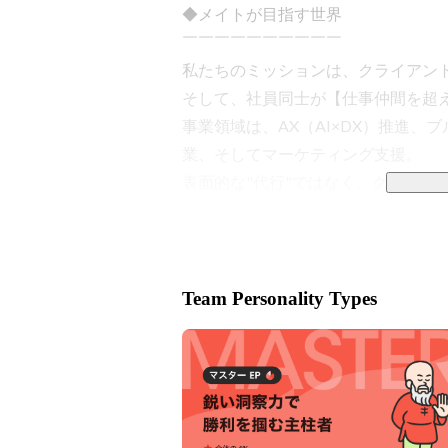
◆メイトが目指す世界

￣￣￣￣￣￣￣￣￣￣

私たちのミッションは、クライアント
そして、社員同士が【仕事仲間を超え
事業領域は、AX（AI×DX）推進
業、そしてマーケティング支援。

表面的な"代行"ではなく、クライア
何より大切にしています。

◆展開しているサービス

Team Personality Types
￣￣￣￣￣￣￣￣￣￣

■ DX MATE（AX：AI×DX推進事業）

"人が増えないと拡大できない"事業
業種を問わず、バックオフィスから現
限に活用した業務効率化と本質的な課