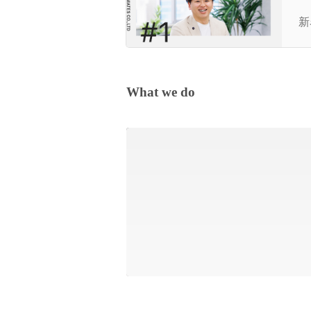
行
新名
の
What we do