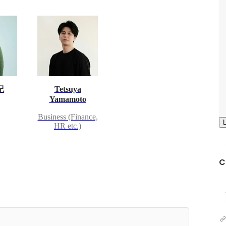
紀
Tetsuya
Yamamoto
Business (Finance,
HR etc.)
C
代表インタビュー】パイロットへの夢を断ち、銀