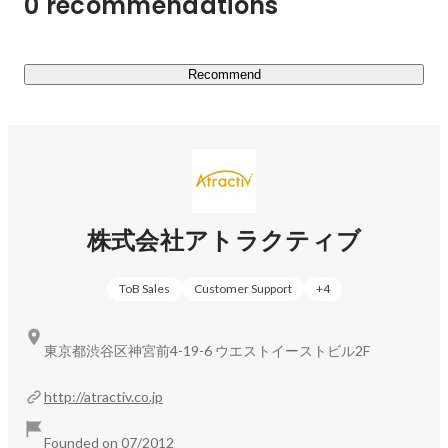
0 recommendations
Recommend
加藤 まり絵
管理部 リーダー
株式会社アトラクティブ
ToB Sales
Customer Support
+
4
東京都渋谷区神宮前4-19-6 ウエストイーストビル2F
http://atractiv.co.jp
Founded on 07/2012