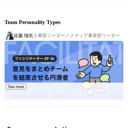
https://www.bitori.jp/
・D2C事業

Team Personality Types
高品質でサロンクラスの原料や素材を極限まで下げた低価
格で提供できるように追求しています！

佐藤 瑠衣
人事部リーダー／メディア事業部リーダー
　ReBion：
https://rebion.co.jp/
▍今後の展望

現在はグループ全体で8億円の売上があります。事業をさ
らにグロースさせ、2026年度にはモニター事業だけで15
億円規模に、D2C事業は2030年までに5億円規模に成長さ
せていく予定です。

トレンドに合わせてSNSを中心とした事業領域を拡大する
See more
ほか、D2C事業で取り扱うブランドや商品数を拡大してい
飯田 みさお
モニター事業部リーダー/D2C