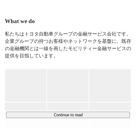
更改に向けたPMO業務などを担当した後、CX本部デジ
タル推進部立ち上げに際してデジタル推進Gのマネージ
ャーに就任。その後組織拡大にあたり部長就任。
What we do
私たちはトヨタ自動車グループの金融サービス会社です。
企業グループの持つお客様やネットワークを基盤に、既存
の金融機関とは一線を画したモビリティー金融サービスの
提供を目指しています。

＜事業例＞

・自動車販売金融：全国の販売店(約5,000店舗)の強固な
ネットワークを活かした、質の高い金融サービスを提供し
ています。

・クレジットカード：約1,400万人の会員を保有し、販売
店および提携先企業の顧客リアル接点チャネルを活用した
サービスを提供しています。
Continue to read