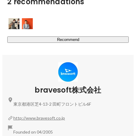
2 recommendations
ウンロード数は 1億件超。企画から開発・運営までワンス
トップで手掛けることで、ユーザー体験を最大化していま
す。さらに、AIや最新技術を組み込むことで、単なる開発
だけでなく、クライアントの課題解決や新規ビジネスの創
出にも貢献しています。

Recommend
実績例：

Locipo（ロキポ）：テレビ局公式動画配信アプリ

31Club：サーティワンアイスクリーム公式アプリ

AI StLike：個別学習支援の教育アプリ

ヤンジャン！WEBサイト：人気漫画サイトの運営支援
bravesoft株式会社
東京都港区芝4-13-2 田町フロントビル6F
http://www.bravesoft.co.jp
Founded on 04/2005