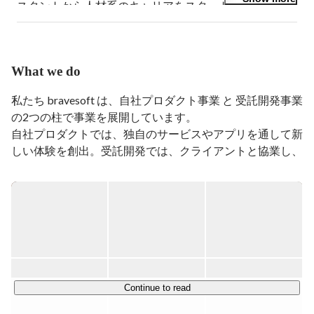
スタントから人材系のキャリアをスタート。お客様を通
じて人事担当になりたいと志し思い切って転職。

監査法人・コンサルティングファームの通年採用チーム
にて通年（中途）採用担当に抜擢され、会計士、米国公
What we do
認会計士、バックオフィス系職種全般、ITコンサルなど
数多くの職種の方々を中途採用することに成功。

私たち bravesoft は、自社プロダクト事業 と 受託開発事業 
早期退職防止を目的に、退職チームと連携し採用フォロ
の2つの柱で事業を展開しています。

ーを立ち上げ、オンボーディングからコンディション面
自社プロダクトでは、独自のサービスやアプリを通して新
談を導入。

しい体験を創出。受託開発では、クライアントと協業し、
2019年より事業会社へ転職し、1人で採用〜労務を担
Webやアプリの設計・開発を手掛けています。さらに、
当。

最新技術にも積極的に挑戦しており、AIを活用したサービ
入社3ヶ月で衛生管理者を取得後、コロナ渦に入り安全
スやプロダクトの開発・提供を行うほか、クライアントへ
衛生の導入、在宅勤務手当の導入、コロナ助成金の申
の提案にもAIを取り入れるなど、先進的な技術活用を進め
請、人事制度システム導入、給与計算システムの導入な
ています。

どを経験。メンタルヘルスに注力するため社内保健室
「オンライン保健室」を開設し、休職から復帰までをサ
ポート。

① イベントDX / イベンテック（eventech）事業

bravesoftは、テクノロジーの力でイベント運営を革新
Continue to read
2022年10月にbravesoftにジョインし、労務担当からキャ
し、参加者も主催者も楽しめる体験を創出しています。

リアスタート。
