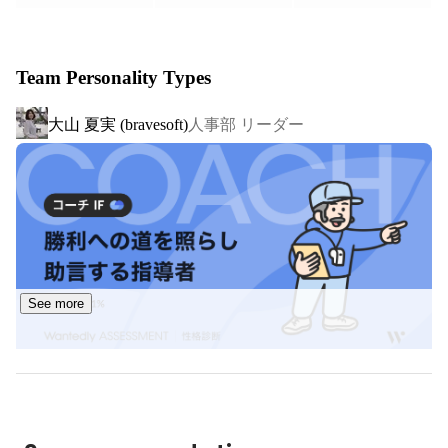
自社プロダクト 「eventos（イベントス）」 や 「Live! ア
上司と共に二人三脚で数々のアイディアを出して賞を受
ンケート」 を活用することで、オンライン・リアル・ハ
賞し、その後は自分たちで給与計算の内製化にも成功。

イブリッドを問わず、チケット販売、受付管理、アプリ運
人事部内では第二種衛生管理者 勉強会の講師を務め、
Team Personality Types
結果2名が3ヶ月で合格しました。

営、アンケート集計までイベントのあらゆる運営を効率化
また、外国籍メンバー向けの日本語勉強会も12回開催、
できます。これにより、イベントの価値が大幅に向上し、
子会社向けにも実施し大変好評でした。

大山 夏実 (bravesoft)
人事部 リーダー
参加者にとっても主催者にとってもワクワクする体験を提
労務・給与計算のほか、人材開発（オンボーディングの
供できます。

設計、カルチャー醸成）、経費精算、小口現金等様々な
業務を幅広く挑戦中です！
導入事例：

ベネッセアートサイト直島 公式アプリ

SusHi Tech Tokyo 2024

DX 総合 EXPO 2024 春 東京

Japan Mobility Show 2023

See more
② アプリ・Web 開発受託 / 自社・パートナープロダクト
事業

クライアントやパートナーと協力して、スマホアプリや
人事・広報
MAI ITO
Webサイトの設計・開発を行っています。

自社プロダクトも多数展開しており、累計スマホアプリダ