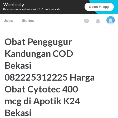
Open in app
Business social network with 0M professionals
Jobs
Stories
Obat Penggugur
Kandungan COD
Bekasi
082225312225 Harga
Obat Cytotec 400
mcg di Apotik K24
Bekasi