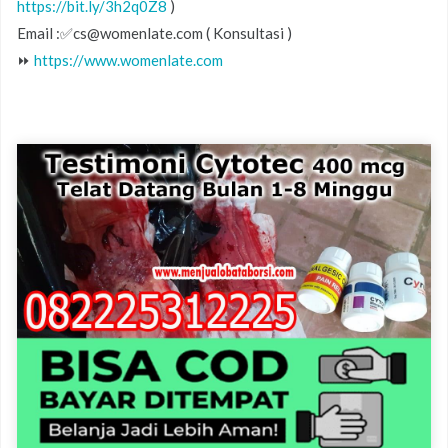
https://bit.ly/3h2q0Z8
)
Email :✅cs@womenlate.com ( Konsultasi )
⏩
https://www.womenlate.com