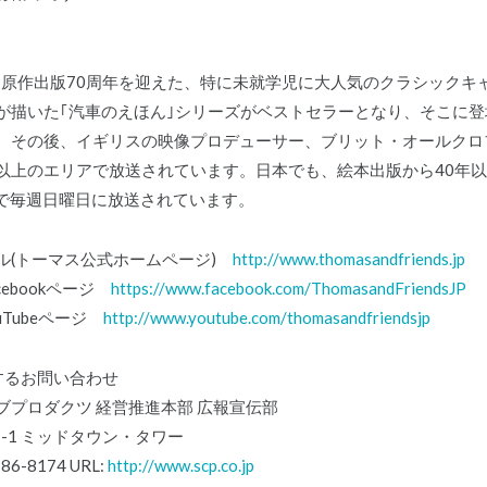
年に原作出版70周年を迎えた、特に未就学児に大人気のクラシックキ
が描いた｢汽車のえほん｣シリーズがベストセラーとなり、そこに登
。その後、イギリスの映像プロデューサー、ブリット・オールクロフ
0以上のエリアで放送されています。日本でも、絵本出版から40年
レで毎週日曜日に放送されています。
ル(トーマス公式ホームページ)
http://www.thomasandfriends.jp
ebookページ
https://www.facebook.com/ThomasandFriendsJP
uTubeページ
http://www.youtube.com/thomasandfriendsjp
するお問い合わせ
プロダクツ 経営推進本部 広報宣伝部
-7-1 ミッドタウン・タワー
786-8174 URL:
http://www.scp.co.jp