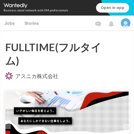
Open in app
Business social network with 0M professionals
Jobs
Stories
FULLTIME(フルタイ
ム)
アスニカ株式会社