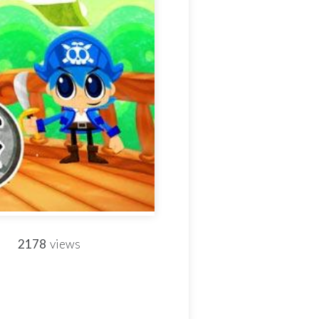
2178
views