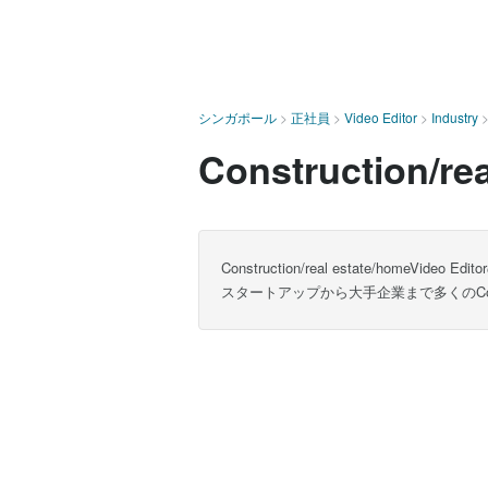
シンガポール
>
正社員
>
Video Editor
>
Industry
Construction/r
Construction/real estate/homeVide
スタートアップから大手企業まで多くのConstruct