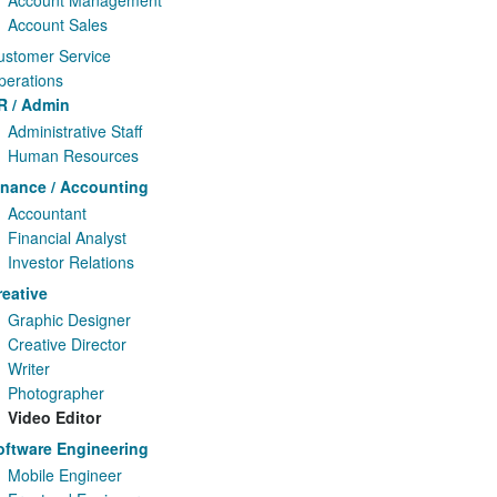
Account Management
Account Sales
ustomer Service
perations
R / Admin
Administrative Staff
Human Resources
inance / Accounting
Accountant
Financial Analyst
Investor Relations
reative
Graphic Designer
Creative Director
Writer
Photographer
Video Editor
oftware Engineering
Mobile Engineer