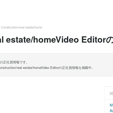
>
Construction/real estate/home
eal estate/homeVideo Ed
o Editorの正社員情報です。
ion/real estate/homeVideo Editorの正社員情報を掲載中。
M
Ad