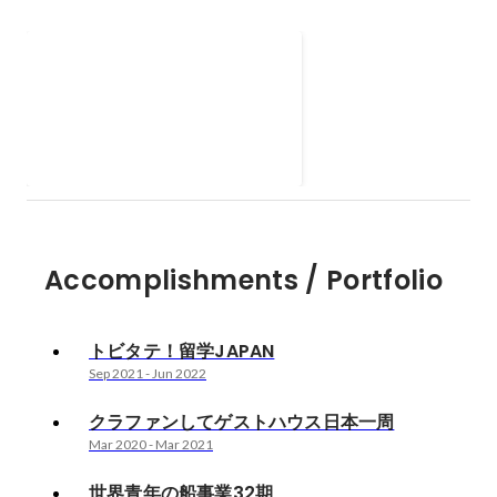
クラファンしてゲストハウス
日本一周
コロナ禍にゲストハウスを発信す
るため、SNSで配信を続け、日本
一周をクラウドファンディングを
Mar 2020
-
Mar 2021
通じて実行しました。(約135万円
調達)
Accomplishments / Portfolio
トビタテ！留学JAPAN
Sep 2021
-
Jun 2022
クラファンしてゲストハウス日本一周
Mar 2020
-
Mar 2021
世界青年の船事業32期