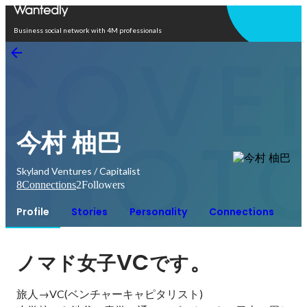
Open in app
Business social network with 4M professionals
今村 柚巴
Skyland Ventures / Capitalist
8
Connections
2
Followers
Profile
Stories
Personality
Connections
VC
。
ノマド女子
です
旅人→VC(ベンチャーキャピタリスト)
