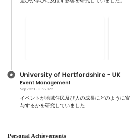
遊びが学びに及ぼす影響を研究していました。

トビタテ！留学JAPAN
世界青年の
文部科学省の留学プログラムでイ
内閣部の国際
ギリスに留学しました
青年の船(SW
国の青年と共
Sep 2021
-
Jun 2022
Jan 2020
-
Mar 
していました
University of Hertfordshire - UK
Event Management
Sep 2021
-
Jun 2022
イベントが地域住民及び人の成長にどのように寄
与するかを研究していました
Personal Achievements