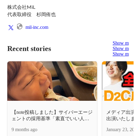
株式会社MiL

代表取締役　杉岡侑也
mil-inc.com
Show more
Recent stories
Show more
Show more
【note投稿しました】サイバーエージ
メディア出演
ェントの採用基準「素直でいい人」
出演いたしま
って言葉を知って10年。やっと腹落
9 months ago
January 23, 20
ちした話