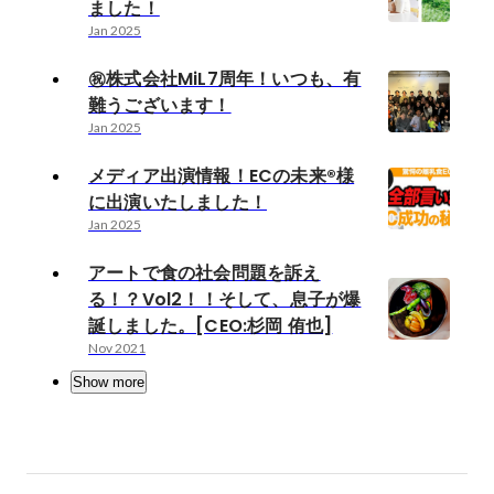
ました！
Jan 2025
㊗️株式会社MiL7周年！いつも、有
難うございます！
Jan 2025
メディア出演情報！ECの未来®様
に出演いたしました！
Jan 2025
アートで食の社会問題を訴え
る！？Vol2！！そして、息子が爆
誕しました。[CEO:杉岡 侑也]
Nov 2021
Show more