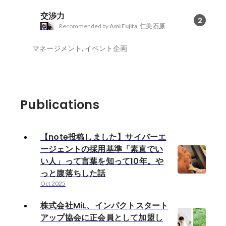
交渉力
2
Recommended by
Ami Fujita
,
仁美 石原
マネージメント, イベント企画
Publications
【note投稿しました】サイバーエ
ージェントの採用基準「素直でい
い人」って言葉を知って10年。や
っと腹落ちした話
Oct 2025
株式会社MiL、インパクトスタート
アップ協会に正会員として加盟し