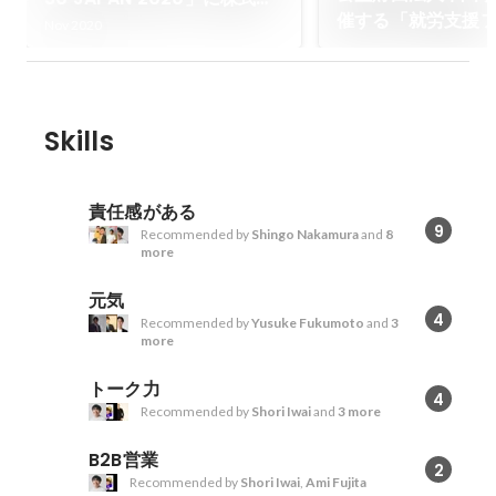
催する「就労支援
社MiL 代表取締役社長 杉岡侑
Nov 2020
NIPPON2002」
也が選出されました
の代表取締役 杉岡
壇いたします。
Skills
責任感がある
9
Recommended by
Shingo Nakamura
and
8
more
元気
4
Recommended by
Yusuke Fukumoto
and
3
more
トーク力
4
Recommended by
Shori Iwai
and
3 more
B2B営業
2
Recommended by
Shori Iwai
,
Ami Fujita