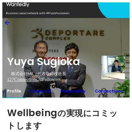
Open in app
Business social network with 4M professionals
Yuya Sugioka
株式会社MiL / 代表取締役社長
127
Connections
20
Followers
Profile
Stories 21
Personality
Connections
Wellbeing
の実現にコミッ
トします