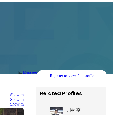
Message
Register to view full profile
Related Profiles
Show more
Show more
Show more
川村 亨