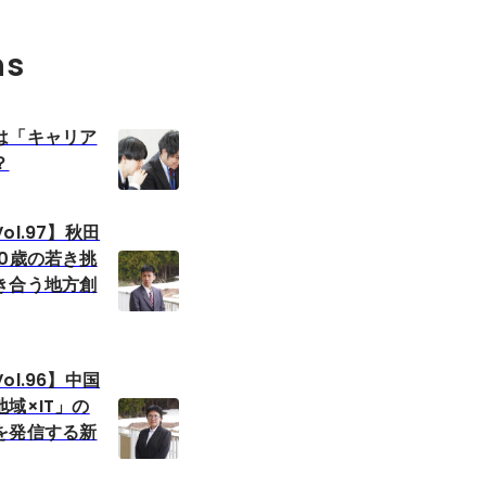
ns
は「キャリア
？
l.97】秋田
0歳の若き挑
き合う地方創
l.96】中国
域×IT」の
を発信する新