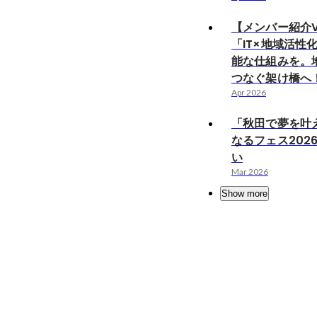
【メンバー紹介Vo
「IT×地域活性
能な仕組みを。
つなぐ架け橋へ
Apr 2026
「秋田で夢を叶
なるフェス202
い
Mar 2026
Show more