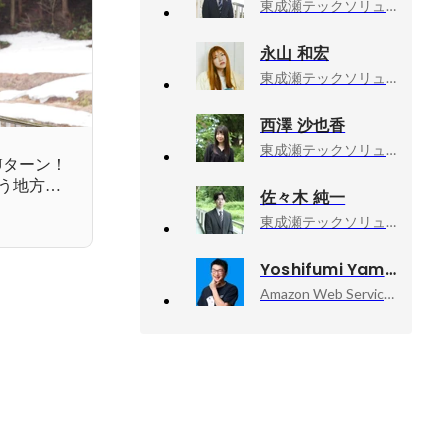
東成瀬テックソリューションズ株式会社, マーケター
永山 和宏
東成瀬テックソリューションズ株式会社, マーケター
西澤 沙也香
東成瀬テックソリューションズ株式会社, メンバー
のUターン！
合う地方創
佐々木 純一
東成瀬テックソリューションズ株式会社, コンサルタント
Yoshifumi Yamaguchi
Amazon Web Services, Inc., Senior Developer Advocate