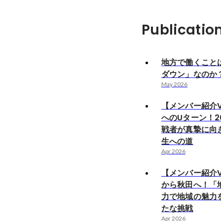
Publicatio
地方で働くこと
ダウン」なのか
May 2026
【メンバー紹介Vo
へのUターン！2
戦者が真摯に向
生への道
Apr 2026
【メンバー紹介Vo
から秋田へ！「地
力で地域の魅力
たな挑戦
Apr 2026