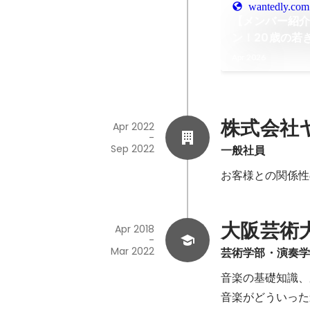
wantedly.com
【メンバー紹介V
ン！20歳の若
う地方創生へ
Apr 2026
株式会社
Apr 2022
-
Sep 2022
一般社員
お客様との関係性
大阪芸術
Apr 2018
-
Mar 2022
芸術学部・演奏
音楽の基礎知識、
音楽がどういった