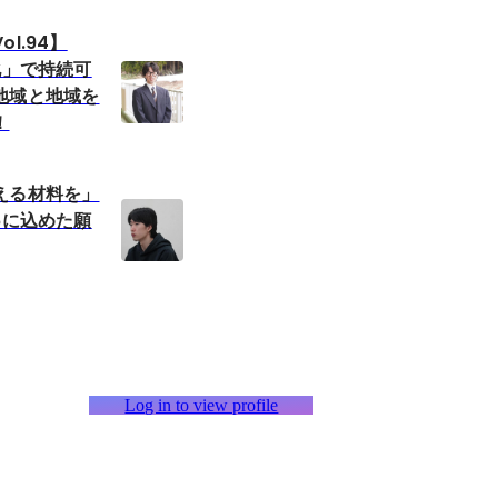
l.94】
化」で持続可
地域と地域を
！
える材料を」
6に込めた願
Log in to view profile