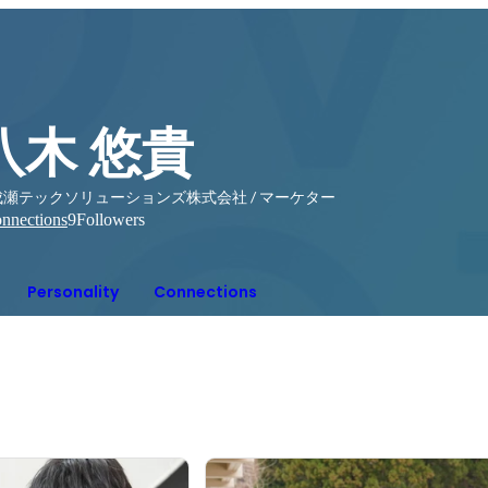
八木 悠貴
成瀬テックソリューションズ株式会社 / マーケター
nnections
9
Followers
Personality
Connections