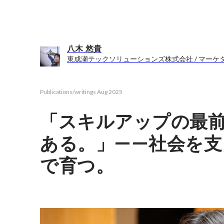
八木 悠貴
東成瀬テックソリューションズ株式会社 / マーケ
Publications/writings
Aug 2025
「スキルアップの最前
ある。」——社会を支
で育つ。