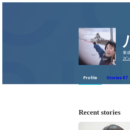
東
2
Co
Profile
Stories 67
Recent stories