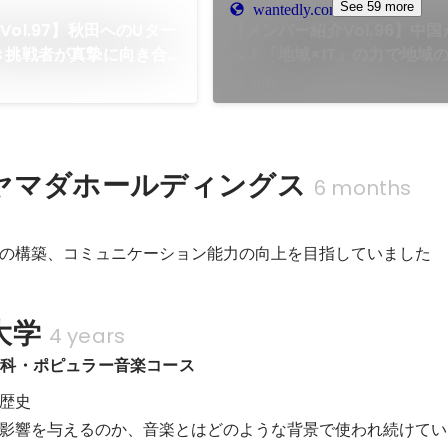
See 59 more
wantedly.com
ol.97】秋田へのUター
【メンバー紹介Vol.96】中
き挑戦者が真摯に向き合
へ！「地域×IT」の力で地域
の道
信する新たな挑戦
Apr 2026
ヤマダホールディングス
6 months
の構築、コミュニケーション能力の向上を目指していました
大学
4 years
学科・ポピュラー音楽コース
歴史

影響を与えるのか、音楽とはどのような背景で使われ続けてい