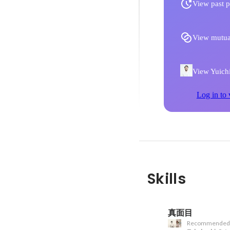
View past p
View mutua
View Yuichi
Log in to 
Skills
真面目
Recommended