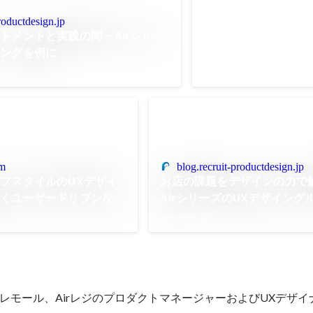
roductdesign.jp
メントと実践の間 - Airシリー
ィングを例に
om
blog.recruit-productdesign.jp
フスタイルのUXデザイ
お店の課題をデザインの力で
解くユーザードリブンなプ
AirシリーズのUXデザイング
方法
いて
Jan 2018
レモール、AirレジのプロダクトマネージャーおよびUXデザイ