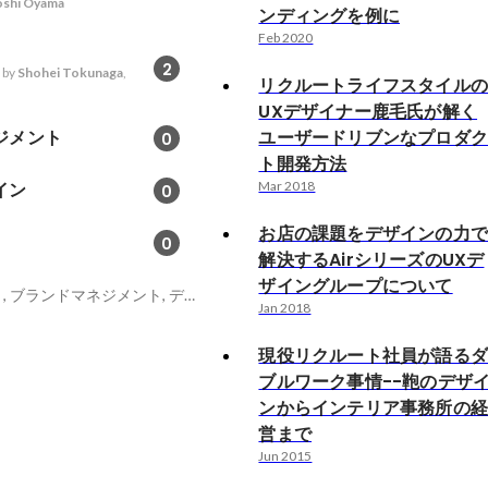
oshi Oyama
ンディングを例に
Feb 2020
2
 by
Shohei Tokunaga
,
リクルートライフスタイル
UXデザイナー鹿毛氏が解く
ジメント
ユーザードリブンなプロダ
0
ト開発方法
イン
Mar 2018
0
お店の課題をデザインの力
0
解決するAirシリーズのUXデ
ザイングループについて
デザインマネジメント, ブランドマネジメント, デザイン思考
Jan 2018
現役リクルート社員が語る
ブルワーク事情--鞄のデザ
ンからインテリア事務所の
営まで
Jun 2015