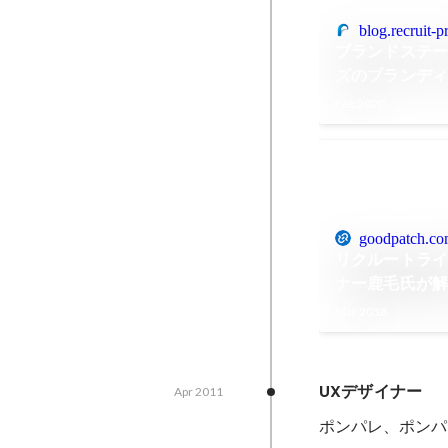
blog.recruit-p
ブランドステート
ズのブランデ
Feb 2020
goodpatch.c
リクルートライ
ナー鹿毛氏が
ロダクト開発
Mar 2018
UXデザイナー
Apr 2011
ポンパレ、ポンパ