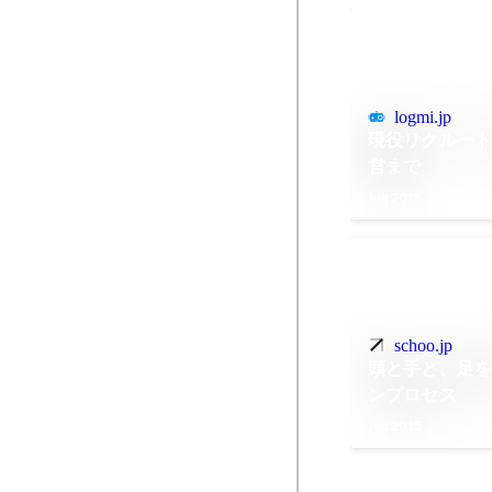
logmi.jp
現役リクルート
営まで
Jun 2015
schoo.jp
頭と手と、足を
ンプロセス
Jun 2015