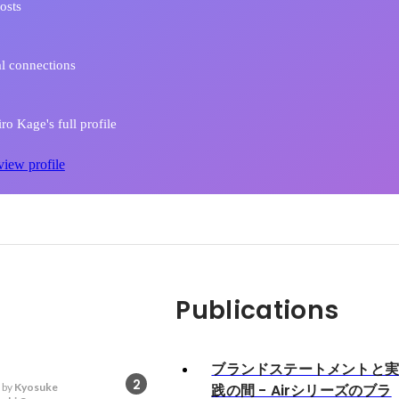
osts
l connections
ro Kage's full profile
view profile
Publications
ブランドステートメントと
2
 by
Kyosuke
践の間 - Airシリーズのブラ