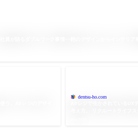
社員が語るダブルワーク事情--鞄のデザインからインテリア
dentsu-ho.com
使う。Airレジのデザイ
Airレジで生かされているUX
考え方。 リクルートライフス
鹿毛雄一郎氏インタビュー
May 2015