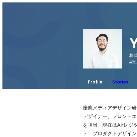
株式会
45
C
Profile
Stories
慶應メディアデザイン研
デザイナー、フロントエ
を担当。現在はAirレ
ト、プロダクトデザイン