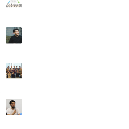
の
ク
で
ダ
イ
経