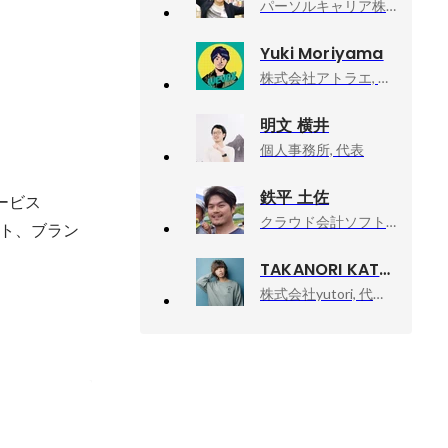
パーソルキャリア株式会社（キャリア採用）, プロダクト企画統括部｜プロダクトエンジニア職（PdM）
Yuki Moriyama
株式会社アトラエ, wevox事業責任者
明文 横井
個人事務所, 代表
鉄平 土佐
ビス

クラウド会計ソフトfreee(フリー), 執行役員 CIO
ト、ブラン
TAKANORI KATAISHI
株式会社yutori, 代表取締役社長
irメイト