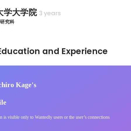
大学大学院
3 years
ン研究科
Hidden: Education and Experience	
chiro Kage's
ile
n is visible only to Wantedly users or the user’s connections