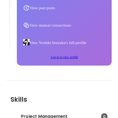
View past posts
View mutual connections
View Yoshiki Inuzuka's full profile
Log in to view profile
Skills
Project Management
0