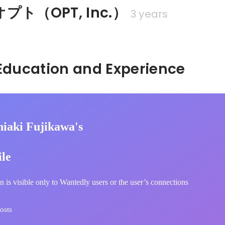
ト（OPT, Inc.）
3 years
Hidden: Education and Experience	
hiaki Fujikawa's
ile
n is visible only to Wantedly users or the user’s connections
osts