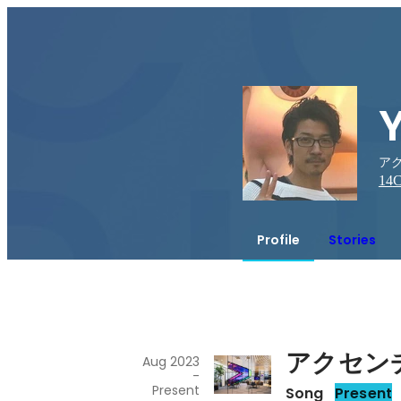
アク
14
C
Profile
Stories
アクセン
Aug 2023
-
Present
Song
Present