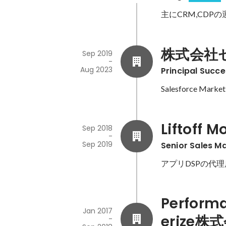
主にCRM,CD
株式会社
Sep 2019
-
Aug 2023
Principal Succ
Salesforce Mark
Liftoff
Sep 2018
-
Sep 2019
Senior Sales M
アプリDSPの代
Perform
Jan 2017
erize株
-