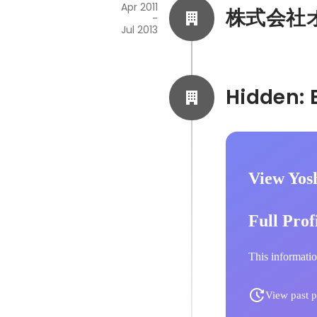
Apr 2011
株式会社オプ
-
Jul 2013
View Yos
Full Prof
This informatio
View past p