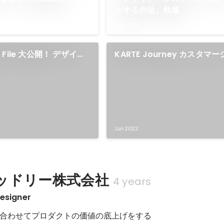
タする作法」執筆
Dec 2024
gn File 大公開！ デザイナ
KARTE Journey カスタマ
登壇
設計
Jan 2022
ッドリー株式会社
4 years
esigner
合わせてプロダクトの価値の底上げをする