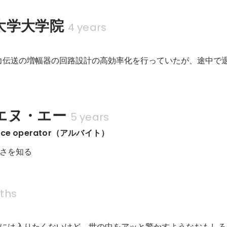
大学大学院
4 years
攻
線電力伝送の増幅器の回路設計の高効率化を行っていたが、途中で
エヌ・エー
5 years
rvice operator（アルバイト）
白さを知る
ths
には入りたくないけど、世の中をアッと驚かすようなおもしろ