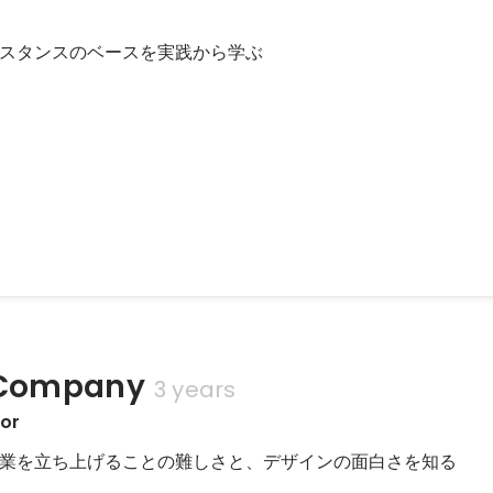
部
スタンスのベースを実践から学ぶ
ボナッチ数列を用いてデザインを観察してみよう
式のイベント主催しました
 Company
3 years
or 
業を立ち上げることの難しさと、デザインの面白さを知る