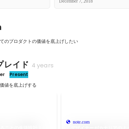
December 7, 2018
n
てのプロダクトの価値を底上げしたい
プレイド
4 years
er 
Present
価値を底上げする
note.com
めることの生活設計｜
「デザイナーがカナリアのよ