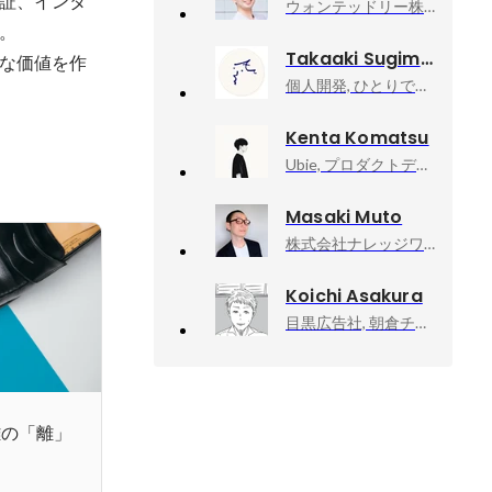
証、インタ
ウォンテッドリー株式会社, エンジニア


Takaaki Sugimoto
な価値を作
個人開発, ひとりで全部やる
Kenta Komatsu
Ubie, プロダクトデザイナー
Masaki Muto
株式会社ナレッジワーク, ソリューションセールス
Koichi Asakura
目黒広告社, 朝倉チーム／クリエイティブ・ディレクター
破離の「離」