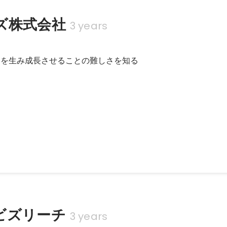
ズ株式会社
3 years
クトを生み成長させることの難しさを知る
igner's Meetup 〜ユーザーファーストなサービスの作り方とは
て、デザイナーがやるべき取り組み」というお題で登壇しました。
ビズリーチ
3 years