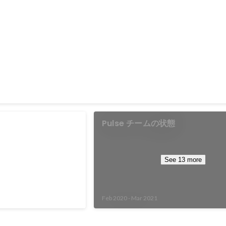
程で話したデザイナー
略策定
Pulse チームの状態
ン向上の目的のもと、定
コンセプト設計、ユーザ
See 13 more
証度を高めて方針を定め
やる意義を明確に。具体施策
に持っていく。PdM・プ
Feb 2020
-
Mar 2021
担当。