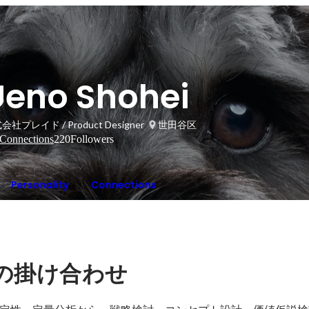
Ueno Shohei
会社プレイド / Product Designer
世田谷区
Connections
220
Followers
Personality
Connections
の掛け合わせ