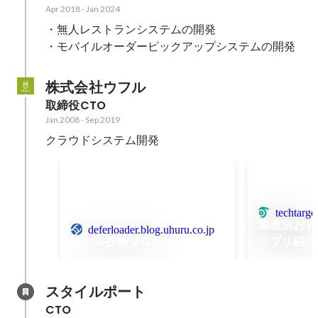
Apr 2018
-
Jan 2024
・無人レストランシステムの開発

・モバイルオーダーピックアップシステムの開発
株式会社ウフル
取締役CTO
Jan 2008
-
Sep 2019
クラウドシステム開発
techtarge
業種別おすす
deferloader.blog.uhuru.co.jp
ウフル技術ブログ
アプリ紹介
スタイルポート
CTO