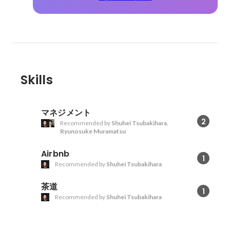
Skills
マネジメント
2
Recommended by
Shuhei Tsubakihara
,
Ryunosuke Muramatsu
Airbnb
1
Recommended by
Shuhei Tsubakihara
茶道
1
Recommended by
Shuhei Tsubakihara