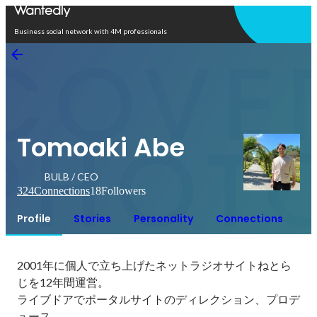
Open in app
Business social network with 4M professionals
Tomoaki Abe
BULB / CEO
324
Connections
18
Followers
Profile
Stories
Personality
Connections
2001年に個人で立ち上げたネットラジオサイトねとら
じを12年間運営。

ライブドアでポータルサイトのディレクション、プロデ
ュース。
