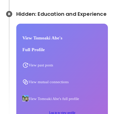
Hidden: Education and Experience	
View Tomoaki Abe's
Full Profile
View past posts
View mutual connections
View Tomoaki Abe's full profile
Log in to view profile