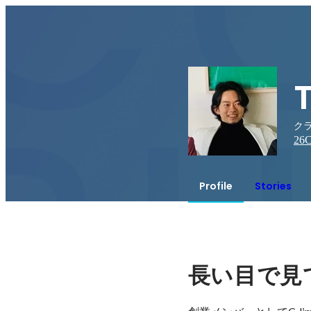
クラ
26
C
Profile
Stories
長い目で見