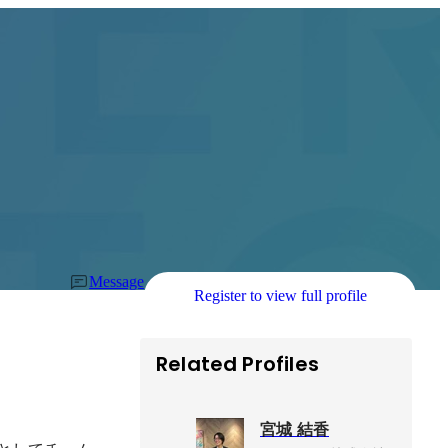
Message
Register to view full profile
Related Profiles
宮城 結香