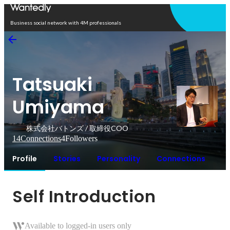
Open in app
Business social network with 4M professionals
Tatsuaki
Umiyama
株式会社バトンズ / 取締役COO
14
Connections
4
Followers
Profile
Stories
Personality
Connections
Self Introduction
Available to logged-in users only