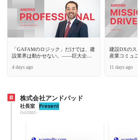
「GAFAMのロジック」だけでは、建
建設DXのス
設業界は動かせない。――巨大企業
産業コミュニ
のトップ層と渡り合ったプロフェッ
く。ローカル
4 days ago
11 days ago
ショナルが選んだ「真のDX」へのベ
イザーが実現
ット
株式会社アンドパッド
社長室
Present
Oct 2022
-
wantedly.com
wantedly