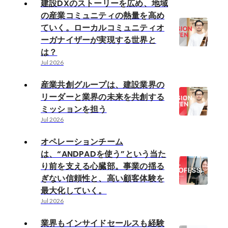
建設DXのストーリーを広め、地域
の産業コミュニティの熱量を高め
ていく。ローカルコミュニティオ
ーガナイザーが実現する世界と
は？
Jul 2026
産業共創グループは、建設業界の
リーダーと業界の未来を共創する
ミッションを担う
Jul 2026
オペレーションチーム
は、“ANDPADを使う”という当た
り前を支える心臓部。事業の揺る
ぎない信頼性と、高い顧客体験を
最大化していく。
Jul 2026
業界もインサイドセールスも経験