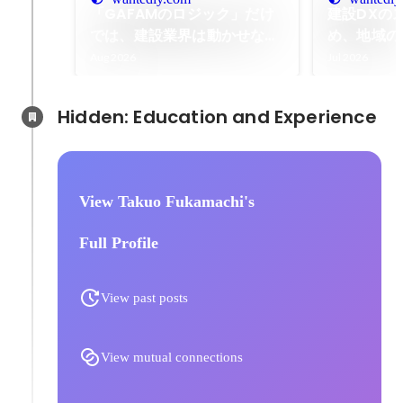
「GAFAMのロジック」だけ
建設DXの
では、建設業界は動かせな
め、地域の
い。――巨大企業のトップ層
の熱量を高
Aug 2026
Jul 2026
と渡り合ったプロフェッショ
ルコミュニ
ナルが選んだ「真のDX」へ
ーが実現す
Hidden: Education and Experience	
のベット
View Takuo Fukamachi's
Full Profile
View past posts
View mutual connections