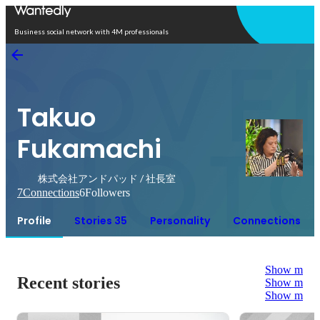
Open in app
Business social network with 4M professionals
Takuo
Fukamachi
株式会社アンドパッド / 社長室
7
Connections
6
Followers
Profile
Stories 35
Personality
Connections
Show more
Recent stories
Show more
Show more