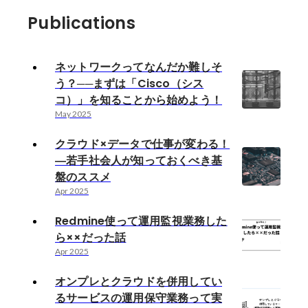
Publications
ネットワークってなんだか難しそ
う？──まずは「Cisco（シス
コ）」を知ることから始めよう！
May 2025
クラウド×データで仕事が変わる！
―若手社会人が知っておくべき基
盤のススメ
Apr 2025
Redmine使って運用監視業務した
ら××だった話
Apr 2025
オンプレとクラウドを併用してい
るサービスの運用保守業務って実