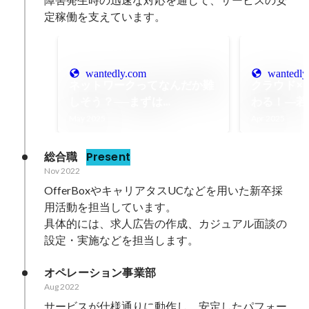
定稼働を支えています。
wantedly.com
wantedly
ネットワークってなんだか難
クラウド×
しそう？──まずは
わる！―若
「Cisco（シスコ）」を知る
おくべき基
May 2025
Apr 2025
ことから始めよう！
総合職
Present
Nov 2022
OfferBoxやキャリアタスUCなどを用いた新卒採
用活動を担当しています。

具体的には、求人広告の作成、カジュアル面談の
設定・実施などを担当します。
オペレーション事業部
Aug 2022
サービスが仕様通りに動作し、安定したパフォー