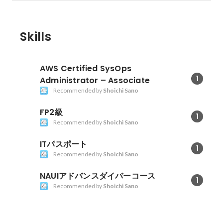
Skills
AWS Certified SysOps
1
Administrator – Associate
Recommended by
Shoichi Sano
FP2級
1
Recommended by
Shoichi Sano
ITパスポート
1
Recommended by
Shoichi Sano
NAUIアドバンスダイバーコース
1
Recommended by
Shoichi Sano