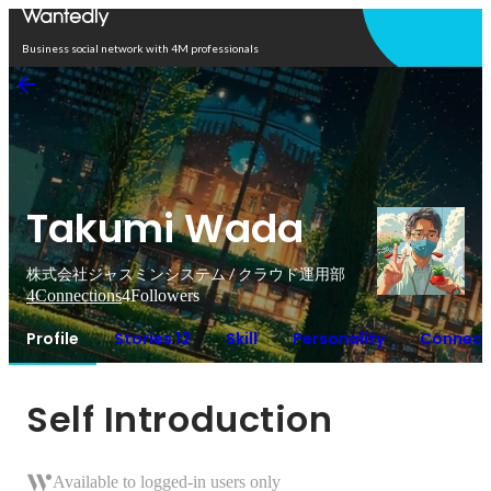
Open in app
Business social network with 4M professionals
Takumi Wada
株式会社ジャスミンシステム / クラウド運用部
4
Connections
4
Followers
Profile
Stories 12
Skill
Personality
Connect
Self Introduction
Available to logged-in users only